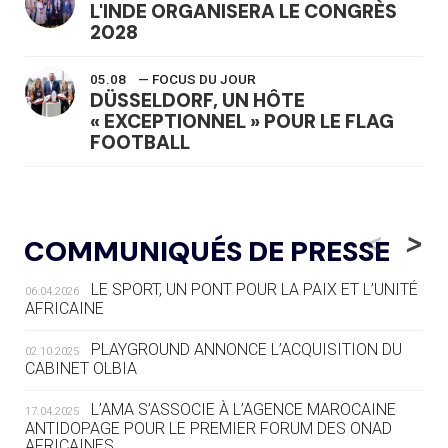
L'INDE ORGANISERA LE CONGRÈS
2028
05.08
— FOCUS DU JOUR
DÜSSELDORF, UN HÔTE
« EXCEPTIONNEL » POUR LE FLAG
FOOTBALL
05.08
— LUGE
LE RÊVE DE VOIR LA LUGE ALPINE
<
>
COMMUNIQUÉS DE PRESSE
AUX JO « N'EST PAS FINI »
LE SPORT, UN PONT POUR LA PAIX ET L’UNITÉ
06.04.2026
05.08
— TIR À L'ARC
AFRICAINE
DES MONDIAUX À BRISBANE SUR LA
ROUTE DES JO 2032
PLAYGROUND ANNONCE L’ACQUISITION DU
02.10.2025
CABINET OLBIA
05.08
— ALPES FRANÇAISES 2030
LE VILLAGE OLYMPIQUE DES ARAVIS
L’AMA S’ASSOCIE À L’AGENCE MAROCAINE
17.04.2025
SE DESSINE
ANTIDOPAGE POUR LE PREMIER FORUM DES ONAD
AFRICAINES