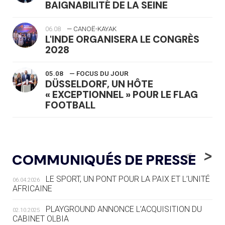
BAIGNABILITÉ DE LA SEINE
06.08
— CANOË-KAYAK
L'INDE ORGANISERA LE CONGRÈS
2028
05.08
— FOCUS DU JOUR
DÜSSELDORF, UN HÔTE
« EXCEPTIONNEL » POUR LE FLAG
FOOTBALL
05.08
— LUGE
LE RÊVE DE VOIR LA LUGE ALPINE
<
>
COMMUNIQUÉS DE PRESSE
AUX JO « N'EST PAS FINI »
LE SPORT, UN PONT POUR LA PAIX ET L’UNITÉ
06.04.2026
05.08
— TIR À L'ARC
AFRICAINE
DES MONDIAUX À BRISBANE SUR LA
ROUTE DES JO 2032
PLAYGROUND ANNONCE L’ACQUISITION DU
02.10.2025
CABINET OLBIA