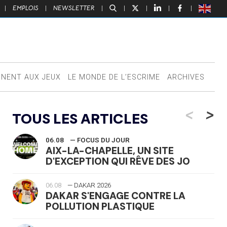
|
EMPLOIS
|
NEWSLETTER
|
|
|
|
|
NNENT AUX JEUX
LE MONDE DE L’ESCRIME
ARCHIVES
<
>
TOUS LES ARTICLES
06.08
— FOCUS DU JOUR
AIX-LA-CHAPELLE, UN SITE
D'EXCEPTION QUI RÊVE DES JO
06.08
— DAKAR 2026
DAKAR S'ENGAGE CONTRE LA
POLLUTION PLASTIQUE