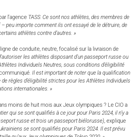
é par l’agence
TASS
.
Ce sont nos athlètes, des membres de
f – peu importe comment ils ont essayé de le détruire, de
ertains athlètes contre d’autres. »
gne de conduite, neutre, focalisé sur la livraison de
’autoriser les athlètes disposant d’un passeport russe ou
thlètes Individuels Neutres, sous conditions d’éligibilité
n communiqué
. Il est important de noter que la qualification
 règles d’éligibilité strictes pour les Athlètes Individuels
tions internationales. »
 dans moins de huit mois aux Jeux olympiques ? Le CIO a
er qui se sont qualifiés à ce jour pour Paris 2024, il n’y a
sseport russe et trois un passeport biélorusse)
, explique
ukrainiens se sont qualifiés pour Paris 2024. Il est prévu
 taille qu’aux Jeux olympiques de Tokyo 2020. »