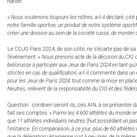
nation.
«
Nous soutenons toujours les nôtres
, a-t-il déclaré, cit
notre famille sportive, un produit de notre système sporti
créer une division au sein de la société russe, de monter c
Le COJO Paris 2024, de son côté, ne s’écarte pas de sa li
l’événement. «
Nous prenons acte de la décision du CIO d
biélorusse à participer aux Jeux de Paris 2024 en tant qu’A
strictes en cas de qualification,
a-t-il commenté dans u
pour les Jeux de Paris 2024, tout comme la mise en place de
Neutres, relèvent de la responsabilité du CIO et des fédéra
Question : combien seront-ils, ces AIN, à se présenter
fait ses comptes. «
Parmi les 4.600 athlètes du monde enti
que 11 athlètes individuels neutres (huit possédant un pa
l’instance.
En comparaison, à ce jour, plus de 60 athlètes 
que la délégation ukrainienne soit à peu près de la même