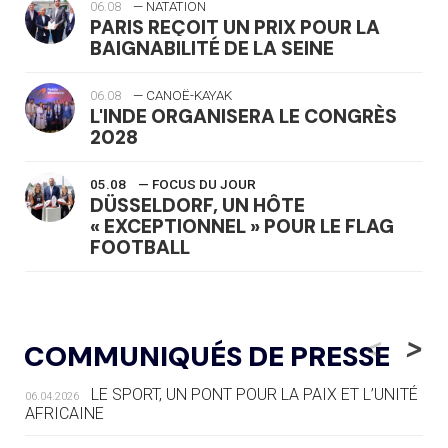
06.08
— NATATION
PARIS REÇOIT UN PRIX POUR LA
BAIGNABILITÉ DE LA SEINE
06.08
— CANOË-KAYAK
L'INDE ORGANISERA LE CONGRÈS
2028
05.08
— FOCUS DU JOUR
DÜSSELDORF, UN HÔTE
« EXCEPTIONNEL » POUR LE FLAG
FOOTBALL
05.08
— LUGE
LE RÊVE DE VOIR LA LUGE ALPINE
<
>
COMMUNIQUÉS DE PRESSE
AUX JO « N'EST PAS FINI »
LE SPORT, UN PONT POUR LA PAIX ET L’UNITÉ
06.04.2026
05.08
— TIR À L'ARC
AFRICAINE
DES MONDIAUX À BRISBANE SUR LA
ROUTE DES JO 2032