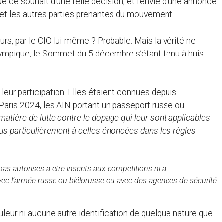
ue ce souhait d’une telle décision, et l’envie d’une annonce
 et les autres parties prenantes du mouvement.
s, par le CIO lui-même ? Probable. Mais la vérité ne
olympique, le Sommet du 5 décembre s’étant tenu à huis
leur participation. Elles étaient connues depuis
 Paris 2024, les AIN portant un passeport russe ou
matière de lutte contre le dopage qui leur sont applicables
lus particulièrement à celles énoncées dans les règles
as autorisés à être inscrits aux compétitions ni à
vec l’armée russe ou biélorusse ou avec des agences de sécurité
leur ni aucune autre identification de quelque nature que