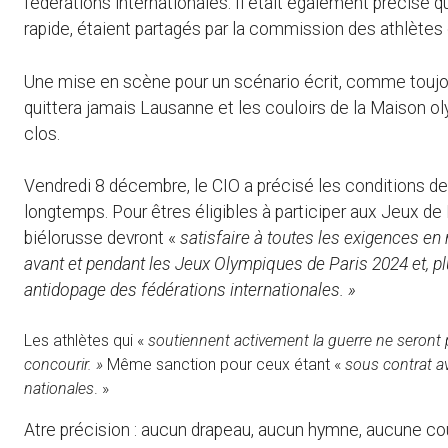
fédérations internationales. Il était également précisé q
rapide, étaient partagés par la commission des athlètes
Une mise en scène pour un scénario écrit, comme toujour
quittera jamais Lausanne et les couloirs de la Maison 
clos.
Vendredi 8 décembre, le CIO a précisé les conditions de 
longtemps. Pour êtres éligibles à participer aux Jeux de
biélorusse devront «
satisfaire à toutes les exigences en 
avant et pendant les Jeux Olympiques de Paris 2024 et, p
antidopage des fédérations internationales. »
Les athlètes qui «
soutiennent activement la guerre ne seront p
concourir. »
Même sanction pour ceux étant «
sous contrat a
nationales
. »
Atre précision : aucun drapeau, aucun hymne, aucune cou