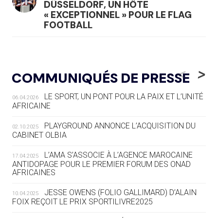
DÜSSELDORF, UN HÔTE
« EXCEPTIONNEL » POUR LE FLAG
FOOTBALL
05.08
— LUGE
LE RÊVE DE VOIR LA LUGE ALPINE
<
>
COMMUNIQUÉS DE PRESSE
AUX JO « N'EST PAS FINI »
LE SPORT, UN PONT POUR LA PAIX ET L’UNITÉ
06.04.2026
05.08
— TIR À L'ARC
AFRICAINE
DES MONDIAUX À BRISBANE SUR LA
ROUTE DES JO 2032
PLAYGROUND ANNONCE L’ACQUISITION DU
02.10.2025
CABINET OLBIA
05.08
— ALPES FRANÇAISES 2030
LE VILLAGE OLYMPIQUE DES ARAVIS
L’AMA S’ASSOCIE À L’AGENCE MAROCAINE
17.04.2025
SE DESSINE
ANTIDOPAGE POUR LE PREMIER FORUM DES ONAD
AFRICAINES
04.08
— FOCUS DU JOUR
JESSE OWENS (FOLIO GALLIMARD) D’ALAIN
10.04.2025
LE COJOP A TROUVÉ SON VILLAGE
FOIX REÇOIT LE PRIX SPORTILIVRE2025
OLYMPIQUE LYONNAIS