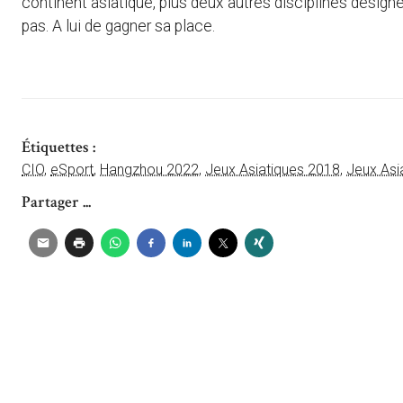
continent asiatique, plus deux autres disciplines désignée
pas. A lui de gagner sa place.
Étiquettes :
CIO
,
eSport
,
Hangzhou 2022
,
Jeux Asiatiques 2018
,
Jeux Asi
Partager ...