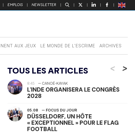
|
EMPLOIS
|
NEWSLETTER
|
|
|
|
|
NNENT AUX JEUX
LE MONDE DE L’ESCRIME
ARCHIVES
<
>
TOUS LES ARTICLES
8:45
— CANOË-KAYAK
L'INDE ORGANISERA LE CONGRÈS
2028
05.08
— FOCUS DU JOUR
DÜSSELDORF, UN HÔTE
« EXCEPTIONNEL » POUR LE FLAG
FOOTBALL