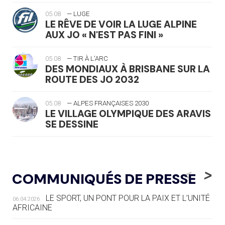
05.08
— LUGE
LE RÊVE DE VOIR LA LUGE ALPINE
AUX JO « N'EST PAS FINI »
05.08
— TIR À L'ARC
DES MONDIAUX À BRISBANE SUR LA
ROUTE DES JO 2032
05.08
— ALPES FRANÇAISES 2030
LE VILLAGE OLYMPIQUE DES ARAVIS
SE DESSINE
04.08
— FOCUS DU JOUR
LE COJOP A TROUVÉ SON VILLAGE
<
>
COMMUNIQUÉS DE PRESSE
OLYMPIQUE LYONNAIS
LE SPORT, UN PONT POUR LA PAIX ET L’UNITÉ
06.04.2026
04.08
— ALLEMAGNE
AFRICAINE
« L'ALLEMAGNE PEUT DÉMONTRER
COMMENT ORGANISER DES JO