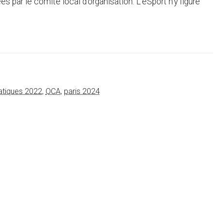
s par le comité local d’organisation. L’eSport n’y figure
atiques 2022
,
OCA
,
paris 2024