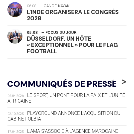
06.08
— CANOË-KAYAK
L'INDE ORGANISERA LE CONGRÈS
2028
05.08
— FOCUS DU JOUR
DÜSSELDORF, UN HÔTE
« EXCEPTIONNEL » POUR LE FLAG
FOOTBALL
05.08
— LUGE
LE RÊVE DE VOIR LA LUGE ALPINE
<
>
COMMUNIQUÉS DE PRESSE
AUX JO « N'EST PAS FINI »
LE SPORT, UN PONT POUR LA PAIX ET L’UNITÉ
06.04.2026
05.08
— TIR À L'ARC
AFRICAINE
DES MONDIAUX À BRISBANE SUR LA
ROUTE DES JO 2032
PLAYGROUND ANNONCE L’ACQUISITION DU
02.10.2025
CABINET OLBIA
05.08
— ALPES FRANÇAISES 2030
LE VILLAGE OLYMPIQUE DES ARAVIS
L’AMA S’ASSOCIE À L’AGENCE MAROCAINE
17.04.2025