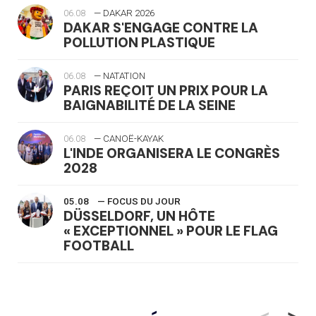
06.08
— DAKAR 2026
DAKAR S'ENGAGE CONTRE LA
POLLUTION PLASTIQUE
06.08
— NATATION
PARIS REÇOIT UN PRIX POUR LA
BAIGNABILITÉ DE LA SEINE
06.08
— CANOË-KAYAK
L'INDE ORGANISERA LE CONGRÈS
2028
05.08
— FOCUS DU JOUR
DÜSSELDORF, UN HÔTE
« EXCEPTIONNEL » POUR LE FLAG
FOOTBALL
05.08
— LUGE
LE RÊVE DE VOIR LA LUGE ALPINE
<
>