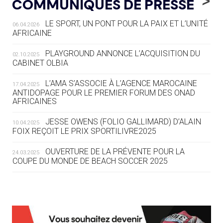
COMMUNIQUÉS DE PRESSE
AUX JO « N'EST PAS FINI »
LE SPORT, UN PONT POUR LA PAIX ET L’UNITÉ
06.04.2026
05.08
— TIR À L'ARC
AFRICAINE
DES MONDIAUX À BRISBANE SUR LA
ROUTE DES JO 2032
PLAYGROUND ANNONCE L’ACQUISITION DU
02.10.2025
CABINET OLBIA
05.08
— ALPES FRANÇAISES 2030
LE VILLAGE OLYMPIQUE DES ARAVIS
L’AMA S’ASSOCIE À L’AGENCE MAROCAINE
17.04.2025
SE DESSINE
ANTIDOPAGE POUR LE PREMIER FORUM DES ONAD
AFRICAINES
04.08
— FOCUS DU JOUR
JESSE OWENS (FOLIO GALLIMARD) D’ALAIN
10.04.2025
LE COJOP A TROUVÉ SON VILLAGE
FOIX REÇOIT LE PRIX SPORTILIVRE2025
OLYMPIQUE LYONNAIS
OUVERTURE DE LA PRÉVENTE POUR LA
24.03.2025
COUPE DU MONDE DE BEACH SOCCER 2025
04.08
— ALLEMAGNE
« L'ALLEMAGNE PEUT DÉMONTRER
COMMENT ORGANISER DES JO
RESPONSABLES »
L’AMA FÉLICITE RICHARD POUND ET VALÉRIE
24.03.2025
FOURNEYRON, RÉCOMPENSÉS DE L’ORDRE OLYMPIQUE
L’AMA RECHERCHE DES HÔTES POUR LES
13.03.2025