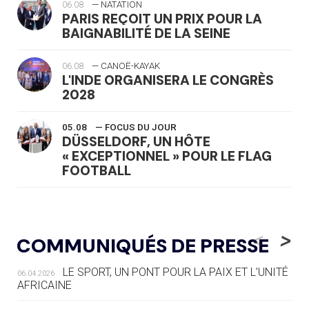
06.08
— NATATION
PARIS REÇOIT UN PRIX POUR LA
BAIGNABILITÉ DE LA SEINE
06.08
— CANOË-KAYAK
L'INDE ORGANISERA LE CONGRÈS
2028
05.08
— FOCUS DU JOUR
DÜSSELDORF, UN HÔTE
« EXCEPTIONNEL » POUR LE FLAG
FOOTBALL
05.08
— LUGE
LE RÊVE DE VOIR LA LUGE ALPINE
<
>
COMMUNIQUÉS DE PRESSE
AUX JO « N'EST PAS FINI »
LE SPORT, UN PONT POUR LA PAIX ET L’UNITÉ
06.04.2026
05.08
— TIR À L'ARC
AFRICAINE
DES MONDIAUX À BRISBANE SUR LA
ROUTE DES JO 2032