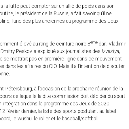
s la lutte peut compter sur un allié de poids dans son
ine, le président de la Russie, a fait savoir qu’il ne
ipline, l’une des plus anciennes du programme des Jeux,
ème
écemment élevé au rang de ceinture noire 8
dan, Vladimir
 Dmitry Peskov, a expliqué aux journalistes des
Izvestya
,
t ne se mettrait pas en première ligne dans ce mouvement
as dans les affaires du CIO. Mais il a l’intention de discuter
onne.
int-Pétersbourg, à l’occasion de la prochaine réunion de la
ours de laquelle la dite commission doit décider du sport
son intégration dans le programme des Jeux de 2020.
2 février dernier, la liste des sports postulant au label
ard, le wushu, le roller et le baseball/softball.