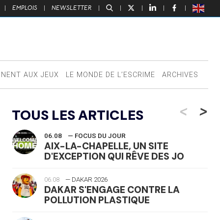
|
EMPLOIS
|
NEWSLETTER
|
|
|
|
|
NNENT AUX JEUX
LE MONDE DE L’ESCRIME
ARCHIVES
<
>
TOUS LES ARTICLES
06.08
— FOCUS DU JOUR
AIX-LA-CHAPELLE, UN SITE
D'EXCEPTION QUI RÊVE DES JO
06.08
— DAKAR 2026
DAKAR S'ENGAGE CONTRE LA
POLLUTION PLASTIQUE