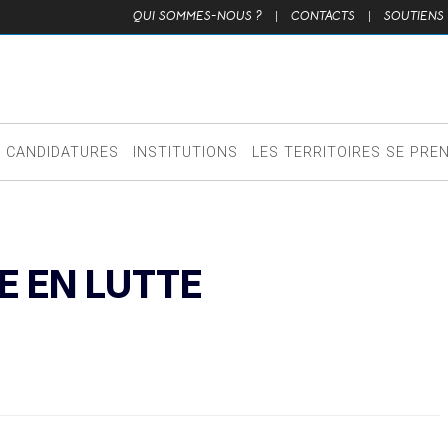
QUI SOMMES-NOUS ?
|
CONTACTS
|
SOUTIENS
CANDIDATURES
INSTITUTIONS
LES TERRITOIRES SE PRE
E EN LUTTE