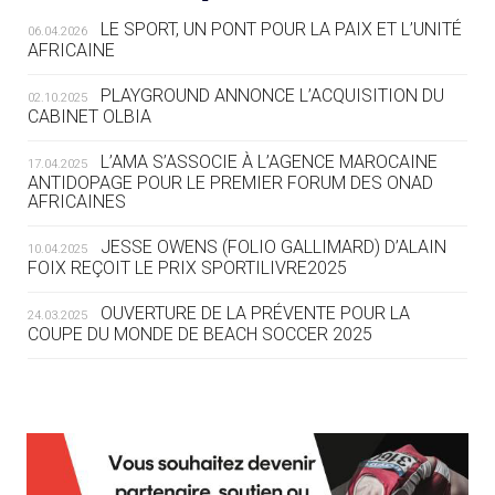
LE SPORT, UN PONT POUR LA PAIX ET L’UNITÉ
06.04.2026
05.08
— TIR À L'ARC
AFRICAINE
DES MONDIAUX À BRISBANE SUR LA
ROUTE DES JO 2032
PLAYGROUND ANNONCE L’ACQUISITION DU
02.10.2025
CABINET OLBIA
05.08
— ALPES FRANÇAISES 2030
LE VILLAGE OLYMPIQUE DES ARAVIS
L’AMA S’ASSOCIE À L’AGENCE MAROCAINE
17.04.2025
SE DESSINE
ANTIDOPAGE POUR LE PREMIER FORUM DES ONAD
AFRICAINES
04.08
— FOCUS DU JOUR
JESSE OWENS (FOLIO GALLIMARD) D’ALAIN
10.04.2025
LE COJOP A TROUVÉ SON VILLAGE
FOIX REÇOIT LE PRIX SPORTILIVRE2025
OLYMPIQUE LYONNAIS
OUVERTURE DE LA PRÉVENTE POUR LA
24.03.2025
COUPE DU MONDE DE BEACH SOCCER 2025
04.08
— ALLEMAGNE
« L'ALLEMAGNE PEUT DÉMONTRER
COMMENT ORGANISER DES JO
RESPONSABLES »
L’AMA FÉLICITE RICHARD POUND ET VALÉRIE
24.03.2025
FOURNEYRON, RÉCOMPENSÉS DE L’ORDRE OLYMPIQUE
L’AMA RECHERCHE DES HÔTES POUR LES
13.03.2025
04.08
— ESCRIME
RÉUNIONS DU CONSEIL DE FONDATION ET DU COMITÉ