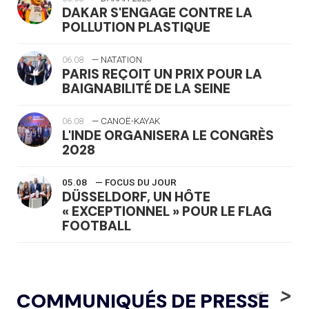
DAKAR S'ENGAGE CONTRE LA
POLLUTION PLASTIQUE
06.08
— NATATION
PARIS REÇOIT UN PRIX POUR LA
BAIGNABILITÉ DE LA SEINE
06.08
— CANOË-KAYAK
L'INDE ORGANISERA LE CONGRÈS
2028
05.08
— FOCUS DU JOUR
DÜSSELDORF, UN HÔTE
« EXCEPTIONNEL » POUR LE FLAG
FOOTBALL
05.08
— LUGE
LE RÊVE DE VOIR LA LUGE ALPINE
<
>
COMMUNIQUÉS DE PRESSE
AUX JO « N'EST PAS FINI »