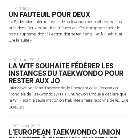
— 14 mai 2013
UN FAUTEUIL POUR DEUX
La Fédération internationale de taekwondo pourrait changer de
président. Deux candidats mènent en effet campagne pour le
poste suprême, dont l’élection doit se tenir en juillet à Puebla, au...
Lire la suite »
— 26 mars 2013
LA WTF SOUHAITE FÉDÉRER LES
INSTANCES DU TAEKWONDO POUR
RESTER AUX JO
Interviewé par Mas Taekwondo, le President de la Federation
Mondiale de Taekwondo (WTF) Chungwon Choue a déclaré que
la WTF était la seule institution habilitée à faire reconnaître le...
Lire
la suite »
— 28 février 2013
L’EUROPEAN TAEKWONDO UNION