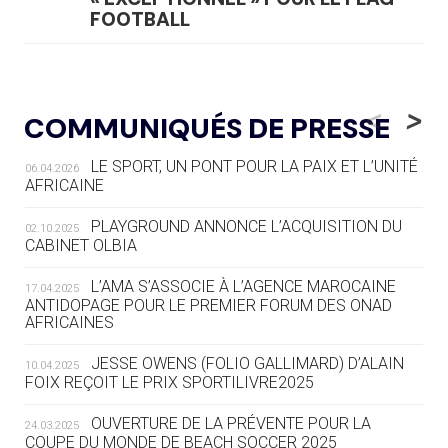
FOOTBALL
05.08
— LUGE
LE RÊVE DE VOIR LA LUGE ALPINE
<
>
COMMUNIQUÉS DE PRESSE
AUX JO « N'EST PAS FINI »
LE SPORT, UN PONT POUR LA PAIX ET L’UNITÉ
06.04.2026
05.08
— TIR À L'ARC
AFRICAINE
DES MONDIAUX À BRISBANE SUR LA
ROUTE DES JO 2032
PLAYGROUND ANNONCE L’ACQUISITION DU
02.10.2025
CABINET OLBIA
05.08
— ALPES FRANÇAISES 2030
LE VILLAGE OLYMPIQUE DES ARAVIS
L’AMA S’ASSOCIE À L’AGENCE MAROCAINE
17.04.2025
SE DESSINE
ANTIDOPAGE POUR LE PREMIER FORUM DES ONAD
AFRICAINES
04.08
— FOCUS DU JOUR
JESSE OWENS (FOLIO GALLIMARD) D’ALAIN
10.04.2025
LE COJOP A TROUVÉ SON VILLAGE
FOIX REÇOIT LE PRIX SPORTILIVRE2025
OLYMPIQUE LYONNAIS
OUVERTURE DE LA PRÉVENTE POUR LA
24.03.2025
COUPE DU MONDE DE BEACH SOCCER 2025
04.08
— ALLEMAGNE