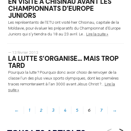
EN VISITE À CHISINAU AVANT LES
CHAMPIONNATS D’EUROPE
JUNIORS
Les représentants de l’ETU ont visité hier Chisinau, capitale de la
Moldavie, pour évaluer les préparatifs du Championnat d’Europe
Juniors qui s’y tiendra du 18 au 23 avril. Le...
Lire la suite »
— 13 février 2013
LA LUTTE S’ORGANISE… MAIS TROP
TARD
Pourquoi la lutte ? Pourquoi donc avoir choisi de renvoyer de la
classe l’un des plus vieux sports olympiques, dont les premières
traces remonteraient à l’an 3000 avant Jésus Christ ?...
Lire la
suite »
←
1
2
3
4
5
6
7
→
<
>