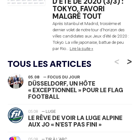
D’ÉTÉ DE 2020 (3/3) :
TOKYO, FAVORI
MALGRÉ TOUT
Après Istanbul et Madrid, troisième et
dernier volet de notre tour d’horizon des
villes candidates aux Jeux d’été de 2020 :
Tokyo. La ville japonaise, battue de peu
par Rio...
Lire la suite »
<
>
TOUS LES ARTICLES
05.08
— FOCUS DU JOUR
DÜSSELDORF, UN HÔTE
« EXCEPTIONNEL » POUR LE FLAG
FOOTBALL
05.08
— LUGE
LE RÊVE DE VOIR LA LUGE ALPINE
AUX JO « N'EST PAS FINI »
05.08
— TIR À L'ARC