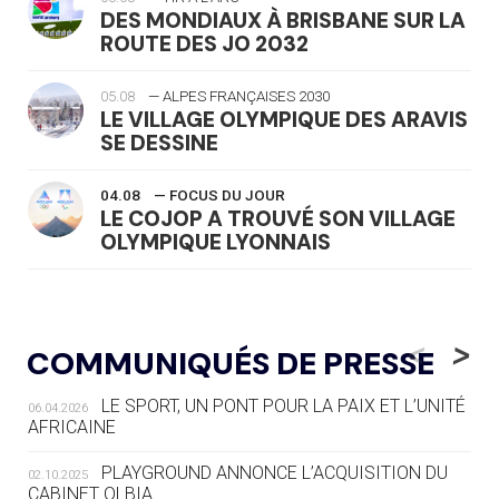
DES MONDIAUX À BRISBANE SUR LA
ROUTE DES JO 2032
05.08
— ALPES FRANÇAISES 2030
LE VILLAGE OLYMPIQUE DES ARAVIS
SE DESSINE
04.08
— FOCUS DU JOUR
LE COJOP A TROUVÉ SON VILLAGE
OLYMPIQUE LYONNAIS
04.08
— ALLEMAGNE
« L'ALLEMAGNE PEUT DÉMONTRER
<
>
COMMUNIQUÉS DE PRESSE
COMMENT ORGANISER DES JO
RESPONSABLES »
LE SPORT, UN PONT POUR LA PAIX ET L’UNITÉ
06.04.2026
AFRICAINE
04.08
— ESCRIME
LA FIE LANCE LES GRANDES
PLAYGROUND ANNONCE L’ACQUISITION DU
02.10.2025
MANŒUVRES EN VUE DES JO
CABINET OLBIA