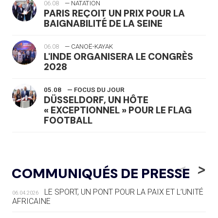
06.08
— NATATION
PARIS REÇOIT UN PRIX POUR LA
BAIGNABILITÉ DE LA SEINE
06.08
— CANOË-KAYAK
L'INDE ORGANISERA LE CONGRÈS
2028
05.08
— FOCUS DU JOUR
DÜSSELDORF, UN HÔTE
« EXCEPTIONNEL » POUR LE FLAG
FOOTBALL
05.08
— LUGE
LE RÊVE DE VOIR LA LUGE ALPINE
<
>
COMMUNIQUÉS DE PRESSE
AUX JO « N'EST PAS FINI »
LE SPORT, UN PONT POUR LA PAIX ET L’UNITÉ
06.04.2026
05.08
— TIR À L'ARC
AFRICAINE
DES MONDIAUX À BRISBANE SUR LA
ROUTE DES JO 2032