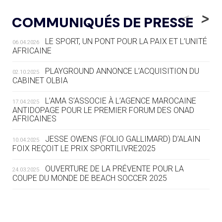
05.08
— LUGE
LE RÊVE DE VOIR LA LUGE ALPINE
<
>
COMMUNIQUÉS DE PRESSE
AUX JO « N'EST PAS FINI »
LE SPORT, UN PONT POUR LA PAIX ET L’UNITÉ
06.04.2026
05.08
— TIR À L'ARC
AFRICAINE
DES MONDIAUX À BRISBANE SUR LA
ROUTE DES JO 2032
PLAYGROUND ANNONCE L’ACQUISITION DU
02.10.2025
CABINET OLBIA
05.08
— ALPES FRANÇAISES 2030
LE VILLAGE OLYMPIQUE DES ARAVIS
L’AMA S’ASSOCIE À L’AGENCE MAROCAINE
17.04.2025
SE DESSINE
ANTIDOPAGE POUR LE PREMIER FORUM DES ONAD
AFRICAINES
04.08
— FOCUS DU JOUR
JESSE OWENS (FOLIO GALLIMARD) D’ALAIN
10.04.2025
LE COJOP A TROUVÉ SON VILLAGE
FOIX REÇOIT LE PRIX SPORTILIVRE2025
OLYMPIQUE LYONNAIS
OUVERTURE DE LA PRÉVENTE POUR LA
24.03.2025
COUPE DU MONDE DE BEACH SOCCER 2025
04.08
— ALLEMAGNE
« L'ALLEMAGNE PEUT DÉMONTRER
COMMENT ORGANISER DES JO
RESPONSABLES »
L’AMA FÉLICITE RICHARD POUND ET VALÉRIE
24.03.2025
FOURNEYRON, RÉCOMPENSÉS DE L’ORDRE OLYMPIQUE