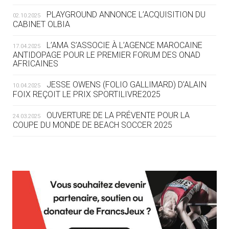
ROUTE DES JO 2032
PLAYGROUND ANNONCE L’ACQUISITION DU
02.10.2025
CABINET OLBIA
05.08
— ALPES FRANÇAISES 2030
LE VILLAGE OLYMPIQUE DES ARAVIS
L’AMA S’ASSOCIE À L’AGENCE MAROCAINE
17.04.2025
SE DESSINE
ANTIDOPAGE POUR LE PREMIER FORUM DES ONAD
AFRICAINES
04.08
— FOCUS DU JOUR
JESSE OWENS (FOLIO GALLIMARD) D’ALAIN
10.04.2025
LE COJOP A TROUVÉ SON VILLAGE
FOIX REÇOIT LE PRIX SPORTILIVRE2025
OLYMPIQUE LYONNAIS
OUVERTURE DE LA PRÉVENTE POUR LA
24.03.2025
COUPE DU MONDE DE BEACH SOCCER 2025
04.08
— ALLEMAGNE
« L'ALLEMAGNE PEUT DÉMONTRER
COMMENT ORGANISER DES JO
RESPONSABLES »
L’AMA FÉLICITE RICHARD POUND ET VALÉRIE
24.03.2025
FOURNEYRON, RÉCOMPENSÉS DE L’ORDRE OLYMPIQUE
L’AMA RECHERCHE DES HÔTES POUR LES
13.03.2025
04.08
— ESCRIME
RÉUNIONS DU CONSEIL DE FONDATION ET DU COMITÉ
LA FIE LANCE LES GRANDES
EXÉCUTIF
MANŒUVRES EN VUE DES JO
APPEL À CANDIDATURES DE L’AMA POUR LES
12.03.2025