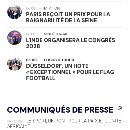
06.08
— NATATION
PARIS REÇOIT UN PRIX POUR LA
BAIGNABILITÉ DE LA SEINE
06.08
— CANOË-KAYAK
L'INDE ORGANISERA LE CONGRÈS
2028
05.08
— FOCUS DU JOUR
DÜSSELDORF, UN HÔTE
« EXCEPTIONNEL » POUR LE FLAG
FOOTBALL
05.08
— LUGE
LE RÊVE DE VOIR LA LUGE ALPINE
<
>
COMMUNIQUÉS DE PRESSE
AUX JO « N'EST PAS FINI »
LE SPORT, UN PONT POUR LA PAIX ET L’UNITÉ
06.04.2026
05.08
— TIR À L'ARC
AFRICAINE
DES MONDIAUX À BRISBANE SUR LA