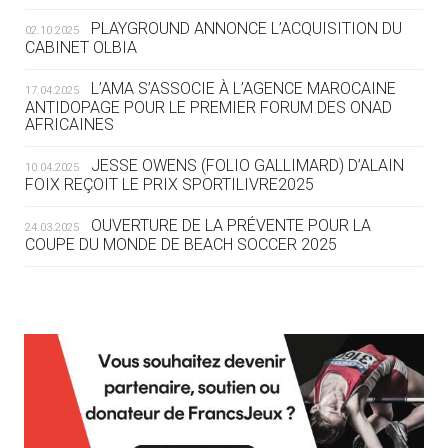
ROUTE DES JO 2032
PLAYGROUND ANNONCE L’ACQUISITION DU
02.10.2025
CABINET OLBIA
05.08
— ALPES FRANÇAISES 2030
LE VILLAGE OLYMPIQUE DES ARAVIS
L’AMA S’ASSOCIE À L’AGENCE MAROCAINE
17.04.2025
SE DESSINE
ANTIDOPAGE POUR LE PREMIER FORUM DES ONAD
AFRICAINES
04.08
— FOCUS DU JOUR
JESSE OWENS (FOLIO GALLIMARD) D’ALAIN
10.04.2025
LE COJOP A TROUVÉ SON VILLAGE
FOIX REÇOIT LE PRIX SPORTILIVRE2025
OLYMPIQUE LYONNAIS
OUVERTURE DE LA PRÉVENTE POUR LA
24.03.2025
COUPE DU MONDE DE BEACH SOCCER 2025
04.08
— ALLEMAGNE
« L'ALLEMAGNE PEUT DÉMONTRER
COMMENT ORGANISER DES JO
RESPONSABLES »
L’AMA FÉLICITE RICHARD POUND ET VALÉRIE
24.03.2025
FOURNEYRON, RÉCOMPENSÉS DE L’ORDRE OLYMPIQUE
L’AMA RECHERCHE DES HÔTES POUR LES
13.03.2025
04.08
— ESCRIME
RÉUNIONS DU CONSEIL DE FONDATION ET DU COMITÉ
LA FIE LANCE LES GRANDES
EXÉCUTIF
MANŒUVRES EN VUE DES JO
APPEL À CANDIDATURES DE L’AMA POUR LES
12.03.2025