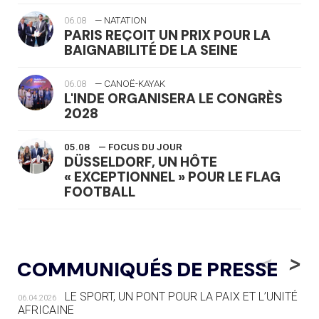
06.08
— NATATION
PARIS REÇOIT UN PRIX POUR LA
BAIGNABILITÉ DE LA SEINE
06.08
— CANOË-KAYAK
L'INDE ORGANISERA LE CONGRÈS
2028
05.08
— FOCUS DU JOUR
DÜSSELDORF, UN HÔTE
« EXCEPTIONNEL » POUR LE FLAG
FOOTBALL
05.08
— LUGE
LE RÊVE DE VOIR LA LUGE ALPINE
<
>
COMMUNIQUÉS DE PRESSE
AUX JO « N'EST PAS FINI »
LE SPORT, UN PONT POUR LA PAIX ET L’UNITÉ
06.04.2026
05.08
— TIR À L'ARC
AFRICAINE
DES MONDIAUX À BRISBANE SUR LA