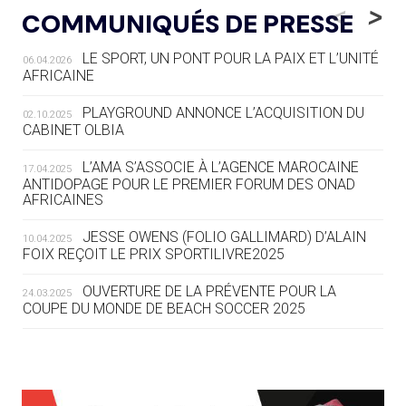
LE RÊVE DE VOIR LA LUGE ALPINE
<
>
COMMUNIQUÉS DE PRESSE
AUX JO « N'EST PAS FINI »
LE SPORT, UN PONT POUR LA PAIX ET L’UNITÉ
06.04.2026
05.08
— TIR À L'ARC
AFRICAINE
DES MONDIAUX À BRISBANE SUR LA
ROUTE DES JO 2032
PLAYGROUND ANNONCE L’ACQUISITION DU
02.10.2025
CABINET OLBIA
05.08
— ALPES FRANÇAISES 2030
LE VILLAGE OLYMPIQUE DES ARAVIS
L’AMA S’ASSOCIE À L’AGENCE MAROCAINE
17.04.2025
SE DESSINE
ANTIDOPAGE POUR LE PREMIER FORUM DES ONAD
AFRICAINES
04.08
— FOCUS DU JOUR
JESSE OWENS (FOLIO GALLIMARD) D’ALAIN
10.04.2025
LE COJOP A TROUVÉ SON VILLAGE
FOIX REÇOIT LE PRIX SPORTILIVRE2025
OLYMPIQUE LYONNAIS
OUVERTURE DE LA PRÉVENTE POUR LA
24.03.2025
COUPE DU MONDE DE BEACH SOCCER 2025
04.08
— ALLEMAGNE
« L'ALLEMAGNE PEUT DÉMONTRER
COMMENT ORGANISER DES JO
RESPONSABLES »
L’AMA FÉLICITE RICHARD POUND ET VALÉRIE
24.03.2025
FOURNEYRON, RÉCOMPENSÉS DE L’ORDRE OLYMPIQUE