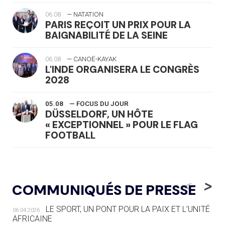
06.08
— NATATION
PARIS REÇOIT UN PRIX POUR LA
BAIGNABILITÉ DE LA SEINE
06.08
— CANOË-KAYAK
L'INDE ORGANISERA LE CONGRÈS
2028
05.08
— FOCUS DU JOUR
DÜSSELDORF, UN HÔTE
« EXCEPTIONNEL » POUR LE FLAG
FOOTBALL
05.08
— LUGE
LE RÊVE DE VOIR LA LUGE ALPINE
<
>
COMMUNIQUÉS DE PRESSE
AUX JO « N'EST PAS FINI »
LE SPORT, UN PONT POUR LA PAIX ET L’UNITÉ
06.04.2026
05.08
— TIR À L'ARC
AFRICAINE
DES MONDIAUX À BRISBANE SUR LA