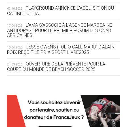
ROUTE DES JO 2032
PLAYGROUND ANNONCE L’ACQUISITION DU
02.10.2025
CABINET OLBIA
05.08
— ALPES FRANÇAISES 2030
LE VILLAGE OLYMPIQUE DES ARAVIS
L’AMA S’ASSOCIE À L’AGENCE MAROCAINE
17.04.2025
SE DESSINE
ANTIDOPAGE POUR LE PREMIER FORUM DES ONAD
AFRICAINES
04.08
— FOCUS DU JOUR
JESSE OWENS (FOLIO GALLIMARD) D’ALAIN
10.04.2025
LE COJOP A TROUVÉ SON VILLAGE
FOIX REÇOIT LE PRIX SPORTILIVRE2025
OLYMPIQUE LYONNAIS
OUVERTURE DE LA PRÉVENTE POUR LA
24.03.2025
COUPE DU MONDE DE BEACH SOCCER 2025
04.08
— ALLEMAGNE
« L'ALLEMAGNE PEUT DÉMONTRER
COMMENT ORGANISER DES JO
RESPONSABLES »
L’AMA FÉLICITE RICHARD POUND ET VALÉRIE
24.03.2025
FOURNEYRON, RÉCOMPENSÉS DE L’ORDRE OLYMPIQUE
L’AMA RECHERCHE DES HÔTES POUR LES
13.03.2025
04.08
— ESCRIME
RÉUNIONS DU CONSEIL DE FONDATION ET DU COMITÉ
LA FIE LANCE LES GRANDES
EXÉCUTIF
MANŒUVRES EN VUE DES JO
APPEL À CANDIDATURES DE L’AMA POUR LES
12.03.2025