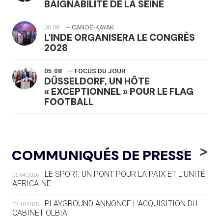
BAIGNABILITÉ DE LA SEINE
06.08
— CANOË-KAYAK
L'INDE ORGANISERA LE CONGRÈS
2028
05.08
— FOCUS DU JOUR
DÜSSELDORF, UN HÔTE
« EXCEPTIONNEL » POUR LE FLAG
FOOTBALL
05.08
— LUGE
LE RÊVE DE VOIR LA LUGE ALPINE
<
>
COMMUNIQUÉS DE PRESSE
AUX JO « N'EST PAS FINI »
LE SPORT, UN PONT POUR LA PAIX ET L’UNITÉ
06.04.2026
05.08
— TIR À L'ARC
AFRICAINE
DES MONDIAUX À BRISBANE SUR LA
ROUTE DES JO 2032
PLAYGROUND ANNONCE L’ACQUISITION DU
02.10.2025
CABINET OLBIA