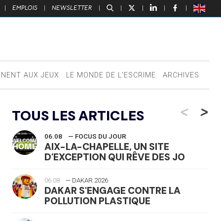
|
EMPLOIS
|
NEWSLETTER
|
|
|
|
|
NNENT AUX JEUX
LE MONDE DE L’ESCRIME
ARCHIVES
<
>
TOUS LES ARTICLES
06.08
— FOCUS DU JOUR
AIX-LA-CHAPELLE, UN SITE
D'EXCEPTION QUI RÊVE DES JO
06.08
— DAKAR 2026
DAKAR S'ENGAGE CONTRE LA
POLLUTION PLASTIQUE