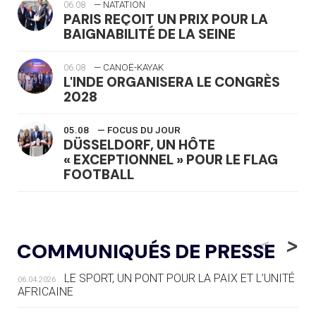
06.08
— NATATION
PARIS REÇOIT UN PRIX POUR LA
BAIGNABILITÉ DE LA SEINE
06.08
— CANOË-KAYAK
L'INDE ORGANISERA LE CONGRÈS
2028
05.08
— FOCUS DU JOUR
DÜSSELDORF, UN HÔTE
« EXCEPTIONNEL » POUR LE FLAG
FOOTBALL
05.08
— LUGE
LE RÊVE DE VOIR LA LUGE ALPINE
<
>
COMMUNIQUÉS DE PRESSE
AUX JO « N'EST PAS FINI »
LE SPORT, UN PONT POUR LA PAIX ET L’UNITÉ
06.04.2026
05.08
— TIR À L'ARC
AFRICAINE
DES MONDIAUX À BRISBANE SUR LA
ROUTE DES JO 2032