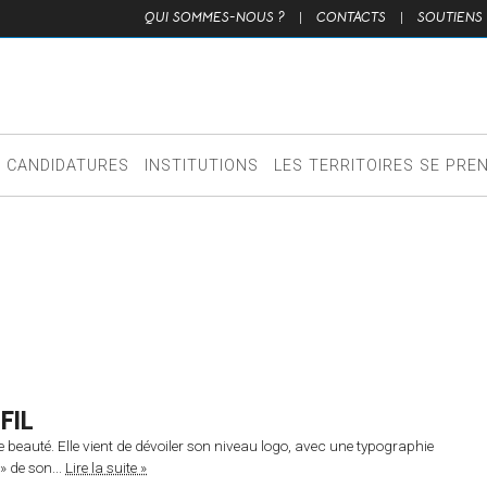
QUI SOMMES-NOUS ?
|
CONTACTS
|
SOUTIENS
CANDIDATURES
INSTITUTIONS
LES TERRITOIRES SE PRE
FIL
e beauté. Elle vient de dévoiler son niveau logo, avec une typographie
» de son...
Lire la suite »