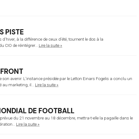
S PISTE
’hiver, à la différence de ceux d’été, tournent le dos à la
 CIO de réintégrer...
Lire la suite »
NFRONT
e son avenir. L’instance présidée par le Letton Einars Fogelis a conclu un
 au marketing, il...
Lire la suite »
MONDIAL DE FOOTBALL
prévue du 21 novembre au 18 décembre, mettra-t-elle la pagaille dans le
ération...
Lire la suite »