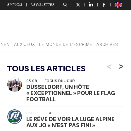
|
EMPLOIS
|
NEWSLETTER
|
|
|
|
|
NNENT AUX JEUX
LE MONDE DE L’ESCRIME
ARCHIVES
<
>
TOUS LES ARTICLES
05.08
— FOCUS DU JOUR
DÜSSELDORF, UN HÔTE
« EXCEPTIONNEL » POUR LE FLAG
FOOTBALL
05.08
— LUGE
LE RÊVE DE VOIR LA LUGE ALPINE
AUX JO « N'EST PAS FINI »