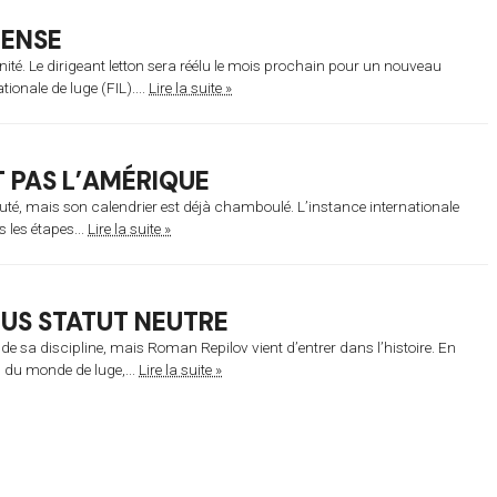
PENSE
nité. Le dirigeant letton sera réélu le mois prochain pour un nouveau
ionale de luge (FIL)....
Lire la suite »
 PAS L’AMÉRIQUE
té, mais son calendrier est déjà chamboulé. L’instance internationale
s les étapes...
Lire la suite »
US STATUT NEUTRE
de sa discipline, mais Roman Repilov vient d’entrer dans l’histoire. En
 du monde de luge,...
Lire la suite »