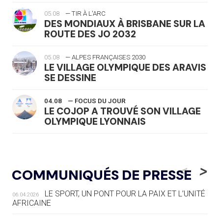
05.08
— TIR À L'ARC
DES MONDIAUX À BRISBANE SUR LA
ROUTE DES JO 2032
05.08
— ALPES FRANÇAISES 2030
LE VILLAGE OLYMPIQUE DES ARAVIS
SE DESSINE
04.08
— FOCUS DU JOUR
LE COJOP A TROUVÉ SON VILLAGE
OLYMPIQUE LYONNAIS
04.08
— ALLEMAGNE
« L'ALLEMAGNE PEUT DÉMONTRER
<
>
COMMUNIQUÉS DE PRESSE
COMMENT ORGANISER DES JO
RESPONSABLES »
LE SPORT, UN PONT POUR LA PAIX ET L’UNITÉ
06.04.2026
AFRICAINE
04.08
— ESCRIME
LA FIE LANCE LES GRANDES