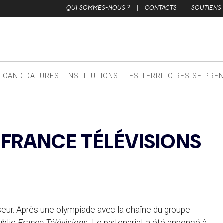
QUI SOMMES-NOUS ?
|
CONTACTS
|
SOUTIENS
CANDIDATURES
INSTITUTIONS
LES TERRITOIRES SE PRE
 FRANCE TÉLÉVISIONS
eur. Après une olympiade avec la chaîne du groupe
public
France Télévisions.
Le partenariat a été annoncé à