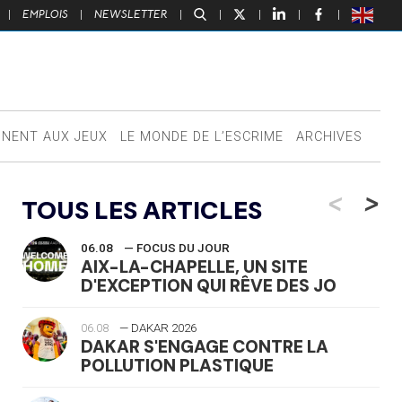
|
EMPLOIS
|
NEWSLETTER
|
|
|
|
|
NNENT AUX JEUX
LE MONDE DE L’ESCRIME
ARCHIVES
<
>
TOUS LES ARTICLES
06.08
— FOCUS DU JOUR
AIX-LA-CHAPELLE, UN SITE
D'EXCEPTION QUI RÊVE DES JO
06.08
— DAKAR 2026
DAKAR S'ENGAGE CONTRE LA
POLLUTION PLASTIQUE