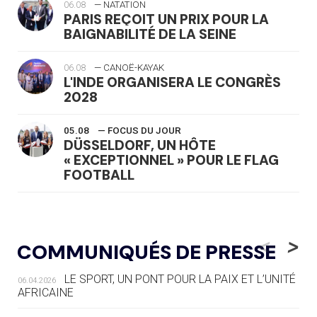
06.08
— NATATION
PARIS REÇOIT UN PRIX POUR LA
BAIGNABILITÉ DE LA SEINE
06.08
— CANOË-KAYAK
L'INDE ORGANISERA LE CONGRÈS
2028
05.08
— FOCUS DU JOUR
DÜSSELDORF, UN HÔTE
« EXCEPTIONNEL » POUR LE FLAG
FOOTBALL
05.08
— LUGE
LE RÊVE DE VOIR LA LUGE ALPINE
<
>
COMMUNIQUÉS DE PRESSE
AUX JO « N'EST PAS FINI »
LE SPORT, UN PONT POUR LA PAIX ET L’UNITÉ
06.04.2026
05.08
— TIR À L'ARC
AFRICAINE
DES MONDIAUX À BRISBANE SUR LA
ROUTE DES JO 2032