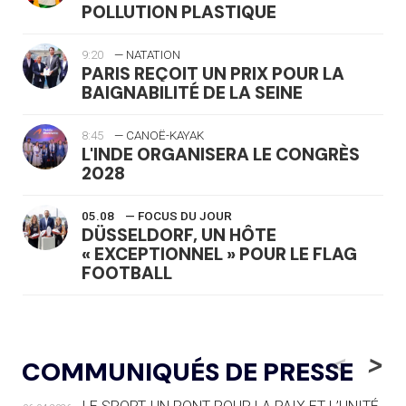
POLLUTION PLASTIQUE
9:20
— NATATION
PARIS REÇOIT UN PRIX POUR LA
BAIGNABILITÉ DE LA SEINE
8:45
— CANOË-KAYAK
L'INDE ORGANISERA LE CONGRÈS
2028
05.08
— FOCUS DU JOUR
DÜSSELDORF, UN HÔTE
« EXCEPTIONNEL » POUR LE FLAG
FOOTBALL
05.08
— LUGE
LE RÊVE DE VOIR LA LUGE ALPINE
<
>
COMMUNIQUÉS DE PRESSE
AUX JO « N'EST PAS FINI »