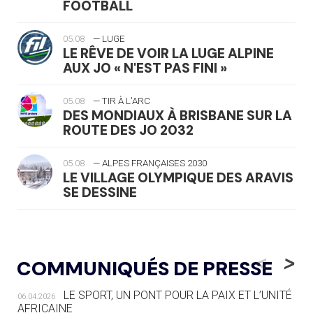
FOOTBALL
05.08
— LUGE
LE RÊVE DE VOIR LA LUGE ALPINE
AUX JO « N'EST PAS FINI »
05.08
— TIR À L'ARC
DES MONDIAUX À BRISBANE SUR LA
ROUTE DES JO 2032
05.08
— ALPES FRANÇAISES 2030
LE VILLAGE OLYMPIQUE DES ARAVIS
SE DESSINE
04.08
— FOCUS DU JOUR
LE COJOP A TROUVÉ SON VILLAGE
<
>
COMMUNIQUÉS DE PRESSE
OLYMPIQUE LYONNAIS
LE SPORT, UN PONT POUR LA PAIX ET L’UNITÉ
06.04.2026
04.08
— ALLEMAGNE
AFRICAINE