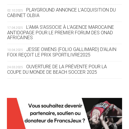
« L'ALLEMAGNE PEUT DÉMONTRER
COMMENT ORGANISER DES JO
PLAYGROUND ANNONCE L’ACQUISITION DU
02.10.2025
RESPONSABLES »
CABINET OLBIA
04.08
— ESCRIME
L’AMA S’ASSOCIE À L’AGENCE MAROCAINE
17.04.2025
LA FIE LANCE LES GRANDES
ANTIDOPAGE POUR LE PREMIER FORUM DES ONAD
AFRICAINES
MANŒUVRES EN VUE DES JO
JESSE OWENS (FOLIO GALLIMARD) D’ALAIN
10.04.2025
04.08
— DAKAR 2026
FOIX REÇOIT LE PRIX SPORTILIVRE2025
DES FRESQUES CÉLÈBRENT LES JOJ
OUVERTURE DE LA PRÉVENTE POUR LA
24.03.2025
COUPE DU MONDE DE BEACH SOCCER 2025
03.08
—
« PARIS 2024 M'A INSPIRÉ POUR
CRÉER UN PERSONNAGE »
L’AMA FÉLICITE RICHARD POUND ET VALÉRIE
24.03.2025
FOURNEYRON, RÉCOMPENSÉS DE L’ORDRE OLYMPIQUE
03.08
— CROATIE
L’AMA RECHERCHE DES HÔTES POUR LES
13.03.2025
JOSIP VARVODIC ÉLU PRÉSIDENT
RÉUNIONS DU CONSEIL DE FONDATION ET DU COMITÉ
DU CNO
EXÉCUTIF
APPEL À CANDIDATURES DE L’AMA POUR LES
03.08
— DAKAR 2026