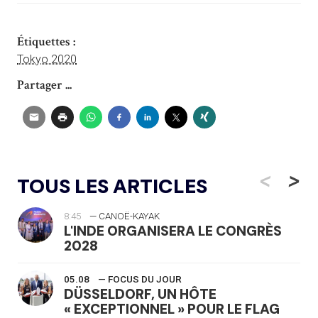
Étiquettes :
Tokyo 2020
Partager ...
<
>
TOUS LES ARTICLES
8:45
— CANOË-KAYAK
L'INDE ORGANISERA LE CONGRÈS
2028
05.08
— FOCUS DU JOUR
DÜSSELDORF, UN HÔTE
« EXCEPTIONNEL » POUR LE FLAG