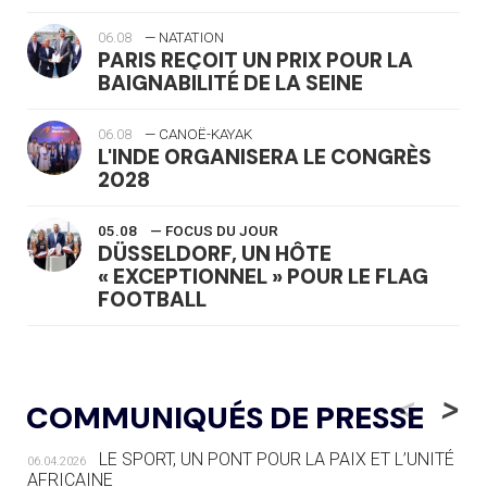
06.08
— NATATION
PARIS REÇOIT UN PRIX POUR LA
BAIGNABILITÉ DE LA SEINE
06.08
— CANOË-KAYAK
L'INDE ORGANISERA LE CONGRÈS
2028
05.08
— FOCUS DU JOUR
DÜSSELDORF, UN HÔTE
« EXCEPTIONNEL » POUR LE FLAG
FOOTBALL
05.08
— LUGE
LE RÊVE DE VOIR LA LUGE ALPINE
<
>
COMMUNIQUÉS DE PRESSE
AUX JO « N'EST PAS FINI »
LE SPORT, UN PONT POUR LA PAIX ET L’UNITÉ
06.04.2026
05.08
— TIR À L'ARC
AFRICAINE