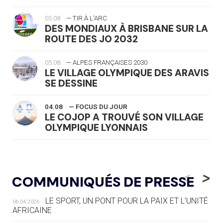
05.08
— TIR À L'ARC
DES MONDIAUX À BRISBANE SUR LA
ROUTE DES JO 2032
05.08
— ALPES FRANÇAISES 2030
LE VILLAGE OLYMPIQUE DES ARAVIS
SE DESSINE
04.08
— FOCUS DU JOUR
LE COJOP A TROUVÉ SON VILLAGE
OLYMPIQUE LYONNAIS
04.08
— ALLEMAGNE
« L'ALLEMAGNE PEUT DÉMONTRER
<
>
COMMUNIQUÉS DE PRESSE
COMMENT ORGANISER DES JO
RESPONSABLES »
LE SPORT, UN PONT POUR LA PAIX ET L’UNITÉ
06.04.2026
AFRICAINE
04.08
— ESCRIME