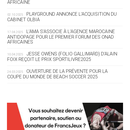
AFRICAINE
DES MONDIAUX À BRISBANE SUR LA
ROUTE DES JO 2032
PLAYGROUND ANNONCE L’ACQUISITION DU
02.10.2025
CABINET OLBIA
05.08
— ALPES FRANÇAISES 2030
LE VILLAGE OLYMPIQUE DES ARAVIS
L’AMA S’ASSOCIE À L’AGENCE MAROCAINE
17.04.2025
SE DESSINE
ANTIDOPAGE POUR LE PREMIER FORUM DES ONAD
AFRICAINES
04.08
— FOCUS DU JOUR
JESSE OWENS (FOLIO GALLIMARD) D’ALAIN
10.04.2025
LE COJOP A TROUVÉ SON VILLAGE
FOIX REÇOIT LE PRIX SPORTILIVRE2025
OLYMPIQUE LYONNAIS
OUVERTURE DE LA PRÉVENTE POUR LA
24.03.2025
COUPE DU MONDE DE BEACH SOCCER 2025
04.08
— ALLEMAGNE
« L'ALLEMAGNE PEUT DÉMONTRER
COMMENT ORGANISER DES JO
RESPONSABLES »
L’AMA FÉLICITE RICHARD POUND ET VALÉRIE
24.03.2025
FOURNEYRON, RÉCOMPENSÉS DE L’ORDRE OLYMPIQUE
L’AMA RECHERCHE DES HÔTES POUR LES
13.03.2025
04.08
— ESCRIME
RÉUNIONS DU CONSEIL DE FONDATION ET DU COMITÉ
LA FIE LANCE LES GRANDES
EXÉCUTIF
MANŒUVRES EN VUE DES JO