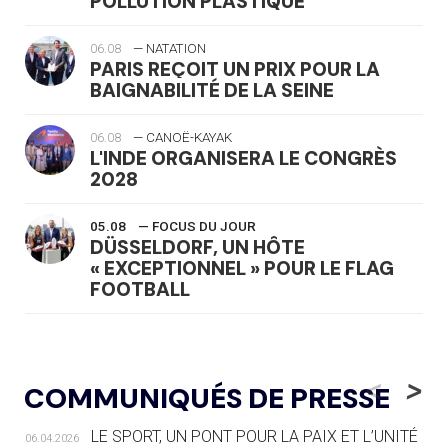
POLLUTION PLASTIQUE
06.08
— NATATION
PARIS REÇOIT UN PRIX POUR LA
BAIGNABILITÉ DE LA SEINE
06.08
— CANOË-KAYAK
L'INDE ORGANISERA LE CONGRÈS
2028
05.08
— FOCUS DU JOUR
DÜSSELDORF, UN HÔTE
« EXCEPTIONNEL » POUR LE FLAG
FOOTBALL
05.08
— LUGE
LE RÊVE DE VOIR LA LUGE ALPINE
<
>
COMMUNIQUÉS DE PRESSE
AUX JO « N'EST PAS FINI »
LE SPORT, UN PONT POUR LA PAIX ET L’UNITÉ
06.04.2026
05.08
— TIR À L'ARC