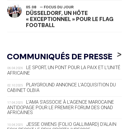
05.08
— FOCUS DU JOUR
DÜSSELDORF, UN HÔTE
« EXCEPTIONNEL » POUR LE FLAG
FOOTBALL
05.08
— LUGE
LE RÊVE DE VOIR LA LUGE ALPINE
<
>
COMMUNIQUÉS DE PRESSE
AUX JO « N'EST PAS FINI »
LE SPORT, UN PONT POUR LA PAIX ET L’UNITÉ
06.04.2026
05.08
— TIR À L'ARC
AFRICAINE
DES MONDIAUX À BRISBANE SUR LA
ROUTE DES JO 2032
PLAYGROUND ANNONCE L’ACQUISITION DU
02.10.2025
CABINET OLBIA
05.08
— ALPES FRANÇAISES 2030
LE VILLAGE OLYMPIQUE DES ARAVIS
L’AMA S’ASSOCIE À L’AGENCE MAROCAINE
17.04.2025
SE DESSINE
ANTIDOPAGE POUR LE PREMIER FORUM DES ONAD
AFRICAINES
04.08
— FOCUS DU JOUR
JESSE OWENS (FOLIO GALLIMARD) D’ALAIN
10.04.2025
LE COJOP A TROUVÉ SON VILLAGE