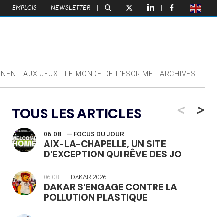
|
EMPLOIS
|
NEWSLETTER
|
|
|
|
|
NNENT AUX JEUX
LE MONDE DE L’ESCRIME
ARCHIVES
<
>
TOUS LES ARTICLES
06.08
— FOCUS DU JOUR
AIX-LA-CHAPELLE, UN SITE
D'EXCEPTION QUI RÊVE DES JO
06.08
— DAKAR 2026
DAKAR S'ENGAGE CONTRE LA
POLLUTION PLASTIQUE