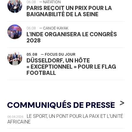
06.08
— NATATION
PARIS REÇOIT UN PRIX POUR LA
BAIGNABILITÉ DE LA SEINE
06.08
— CANOË-KAYAK
L'INDE ORGANISERA LE CONGRÈS
2028
05.08
— FOCUS DU JOUR
DÜSSELDORF, UN HÔTE
« EXCEPTIONNEL » POUR LE FLAG
FOOTBALL
05.08
— LUGE
LE RÊVE DE VOIR LA LUGE ALPINE
<
>
COMMUNIQUÉS DE PRESSE
AUX JO « N'EST PAS FINI »
LE SPORT, UN PONT POUR LA PAIX ET L’UNITÉ
06.04.2026
05.08
— TIR À L'ARC
AFRICAINE
DES MONDIAUX À BRISBANE SUR LA
ROUTE DES JO 2032