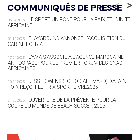
LE RÊVE DE VOIR LA LUGE ALPINE
<
>
COMMUNIQUÉS DE PRESSE
AUX JO « N'EST PAS FINI »
LE SPORT, UN PONT POUR LA PAIX ET L’UNITÉ
06.04.2026
05.08
— TIR À L'ARC
AFRICAINE
DES MONDIAUX À BRISBANE SUR LA
ROUTE DES JO 2032
PLAYGROUND ANNONCE L’ACQUISITION DU
02.10.2025
CABINET OLBIA
05.08
— ALPES FRANÇAISES 2030
LE VILLAGE OLYMPIQUE DES ARAVIS
L’AMA S’ASSOCIE À L’AGENCE MAROCAINE
17.04.2025
SE DESSINE
ANTIDOPAGE POUR LE PREMIER FORUM DES ONAD
AFRICAINES
04.08
— FOCUS DU JOUR
JESSE OWENS (FOLIO GALLIMARD) D’ALAIN
10.04.2025
LE COJOP A TROUVÉ SON VILLAGE
FOIX REÇOIT LE PRIX SPORTILIVRE2025
OLYMPIQUE LYONNAIS
OUVERTURE DE LA PRÉVENTE POUR LA
24.03.2025
COUPE DU MONDE DE BEACH SOCCER 2025
04.08
— ALLEMAGNE
« L'ALLEMAGNE PEUT DÉMONTRER
COMMENT ORGANISER DES JO
RESPONSABLES »
L’AMA FÉLICITE RICHARD POUND ET VALÉRIE
24.03.2025
FOURNEYRON, RÉCOMPENSÉS DE L’ORDRE OLYMPIQUE