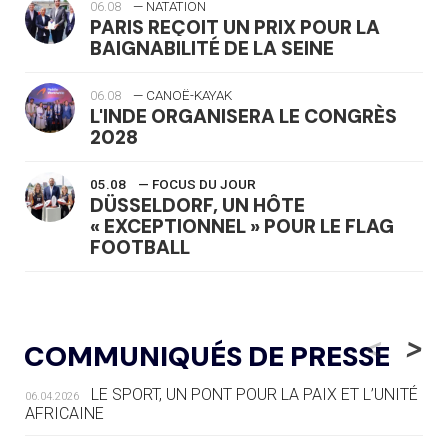
06.08
— NATATION
PARIS REÇOIT UN PRIX POUR LA
BAIGNABILITÉ DE LA SEINE
06.08
— CANOË-KAYAK
L'INDE ORGANISERA LE CONGRÈS
2028
05.08
— FOCUS DU JOUR
DÜSSELDORF, UN HÔTE
« EXCEPTIONNEL » POUR LE FLAG
FOOTBALL
05.08
— LUGE
LE RÊVE DE VOIR LA LUGE ALPINE
<
>
COMMUNIQUÉS DE PRESSE
AUX JO « N'EST PAS FINI »
LE SPORT, UN PONT POUR LA PAIX ET L’UNITÉ
06.04.2026
05.08
— TIR À L'ARC
AFRICAINE
DES MONDIAUX À BRISBANE SUR LA
ROUTE DES JO 2032