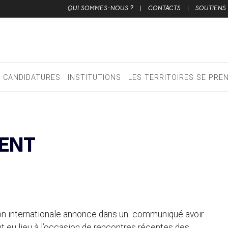
QUI SOMMES-NOUS ?
|
CONTACTS
|
SOUTIENS
CANDIDATURES
INSTITUTIONS
LES TERRITOIRES SE PRE
ENT
tion internationale annonce dans un communiqué avoir
ant eu lieu à l’occasion de rencontres récentes des