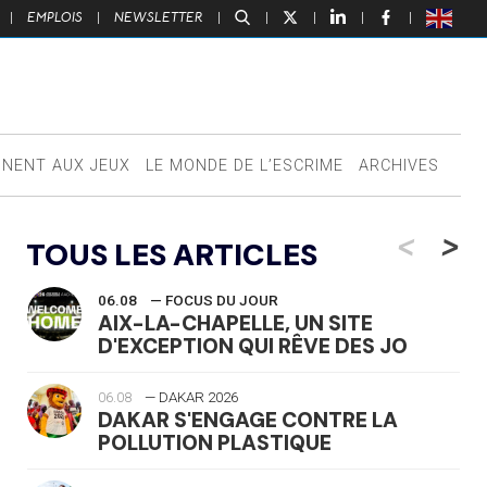
|
EMPLOIS
|
NEWSLETTER
|
|
|
|
|
NNENT AUX JEUX
LE MONDE DE L’ESCRIME
ARCHIVES
<
>
TOUS LES ARTICLES
06.08
— FOCUS DU JOUR
AIX-LA-CHAPELLE, UN SITE
D'EXCEPTION QUI RÊVE DES JO
06.08
— DAKAR 2026
DAKAR S'ENGAGE CONTRE LA
POLLUTION PLASTIQUE