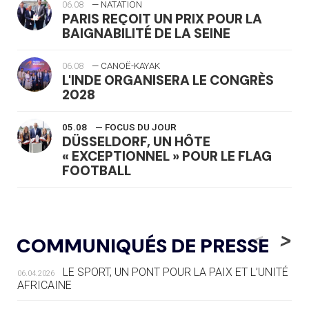
06.08
— NATATION
PARIS REÇOIT UN PRIX POUR LA
BAIGNABILITÉ DE LA SEINE
06.08
— CANOË-KAYAK
L'INDE ORGANISERA LE CONGRÈS
2028
05.08
— FOCUS DU JOUR
DÜSSELDORF, UN HÔTE
« EXCEPTIONNEL » POUR LE FLAG
FOOTBALL
05.08
— LUGE
LE RÊVE DE VOIR LA LUGE ALPINE
<
>
COMMUNIQUÉS DE PRESSE
AUX JO « N'EST PAS FINI »
LE SPORT, UN PONT POUR LA PAIX ET L’UNITÉ
06.04.2026
05.08
— TIR À L'ARC
AFRICAINE
DES MONDIAUX À BRISBANE SUR LA
ROUTE DES JO 2032