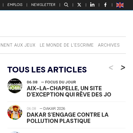
|
EMPLOIS
|
NEWSLETTER
|
|
|
|
|
NNENT AUX JEUX
LE MONDE DE L’ESCRIME
ARCHIVES
<
>
TOUS LES ARTICLES
06.08
— FOCUS DU JOUR
AIX-LA-CHAPELLE, UN SITE
D'EXCEPTION QUI RÊVE DES JO
06.08
— DAKAR 2026
DAKAR S'ENGAGE CONTRE LA
POLLUTION PLASTIQUE