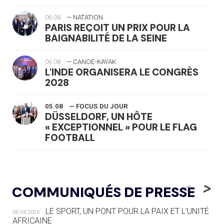
06.08
— NATATION
PARIS REÇOIT UN PRIX POUR LA
BAIGNABILITÉ DE LA SEINE
06.08
— CANOË-KAYAK
L'INDE ORGANISERA LE CONGRÈS
2028
05.08
— FOCUS DU JOUR
DÜSSELDORF, UN HÔTE
« EXCEPTIONNEL » POUR LE FLAG
FOOTBALL
05.08
— LUGE
LE RÊVE DE VOIR LA LUGE ALPINE
<
>
COMMUNIQUÉS DE PRESSE
AUX JO « N'EST PAS FINI »
LE SPORT, UN PONT POUR LA PAIX ET L’UNITÉ
06.04.2026
05.08
— TIR À L'ARC
AFRICAINE