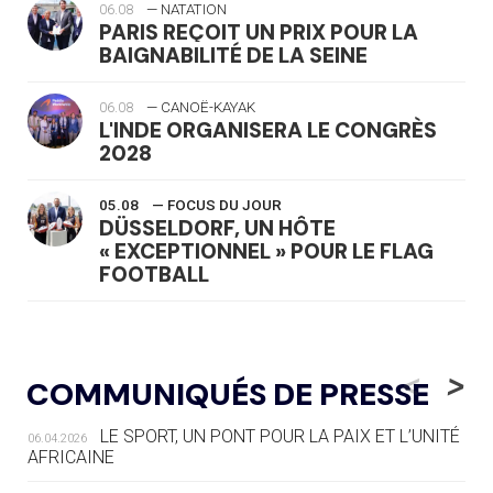
06.08
— NATATION
PARIS REÇOIT UN PRIX POUR LA
BAIGNABILITÉ DE LA SEINE
06.08
— CANOË-KAYAK
L'INDE ORGANISERA LE CONGRÈS
2028
05.08
— FOCUS DU JOUR
DÜSSELDORF, UN HÔTE
« EXCEPTIONNEL » POUR LE FLAG
FOOTBALL
05.08
— LUGE
LE RÊVE DE VOIR LA LUGE ALPINE
<
>
COMMUNIQUÉS DE PRESSE
AUX JO « N'EST PAS FINI »
LE SPORT, UN PONT POUR LA PAIX ET L’UNITÉ
06.04.2026
05.08
— TIR À L'ARC
AFRICAINE
DES MONDIAUX À BRISBANE SUR LA
ROUTE DES JO 2032