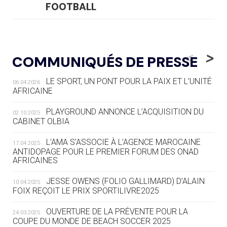
FOOTBALL
05.08
— LUGE
LE RÊVE DE VOIR LA LUGE ALPINE
<
>
COMMUNIQUÉS DE PRESSE
AUX JO « N'EST PAS FINI »
LE SPORT, UN PONT POUR LA PAIX ET L’UNITÉ
06.04.2026
05.08
— TIR À L'ARC
AFRICAINE
DES MONDIAUX À BRISBANE SUR LA
ROUTE DES JO 2032
PLAYGROUND ANNONCE L’ACQUISITION DU
02.10.2025
CABINET OLBIA
05.08
— ALPES FRANÇAISES 2030
LE VILLAGE OLYMPIQUE DES ARAVIS
L’AMA S’ASSOCIE À L’AGENCE MAROCAINE
17.04.2025
SE DESSINE
ANTIDOPAGE POUR LE PREMIER FORUM DES ONAD
AFRICAINES
04.08
— FOCUS DU JOUR
JESSE OWENS (FOLIO GALLIMARD) D’ALAIN
10.04.2025
LE COJOP A TROUVÉ SON VILLAGE
FOIX REÇOIT LE PRIX SPORTILIVRE2025
OLYMPIQUE LYONNAIS
OUVERTURE DE LA PRÉVENTE POUR LA
24.03.2025
COUPE DU MONDE DE BEACH SOCCER 2025
04.08
— ALLEMAGNE