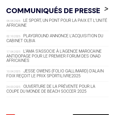
LE RÊVE DE VOIR LA LUGE ALPINE
<
>
COMMUNIQUÉS DE PRESSE
AUX JO « N'EST PAS FINI »
LE SPORT, UN PONT POUR LA PAIX ET L’UNITÉ
06.04.2026
05.08
— TIR À L'ARC
AFRICAINE
DES MONDIAUX À BRISBANE SUR LA
ROUTE DES JO 2032
PLAYGROUND ANNONCE L’ACQUISITION DU
02.10.2025
CABINET OLBIA
05.08
— ALPES FRANÇAISES 2030
LE VILLAGE OLYMPIQUE DES ARAVIS
L’AMA S’ASSOCIE À L’AGENCE MAROCAINE
17.04.2025
SE DESSINE
ANTIDOPAGE POUR LE PREMIER FORUM DES ONAD
AFRICAINES
04.08
— FOCUS DU JOUR
JESSE OWENS (FOLIO GALLIMARD) D’ALAIN
10.04.2025
LE COJOP A TROUVÉ SON VILLAGE
FOIX REÇOIT LE PRIX SPORTILIVRE2025
OLYMPIQUE LYONNAIS
OUVERTURE DE LA PRÉVENTE POUR LA
24.03.2025
COUPE DU MONDE DE BEACH SOCCER 2025
04.08
— ALLEMAGNE
« L'ALLEMAGNE PEUT DÉMONTRER
COMMENT ORGANISER DES JO
RESPONSABLES »
L’AMA FÉLICITE RICHARD POUND ET VALÉRIE
24.03.2025
FOURNEYRON, RÉCOMPENSÉS DE L’ORDRE OLYMPIQUE