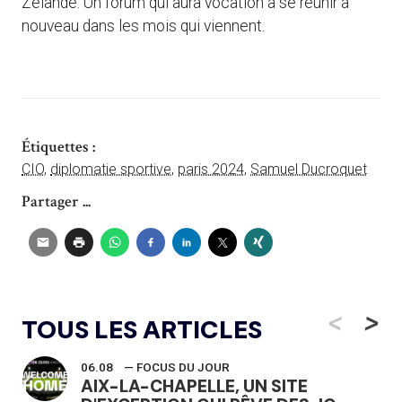
Zélande. Un forum qui aura vocation à se réunir à
nouveau dans les mois qui viennent.
Étiquettes :
CIO
,
diplomatie sportive
,
paris 2024
,
Samuel Ducroquet
Partager ...
<
>
TOUS LES ARTICLES
06.08
— FOCUS DU JOUR
AIX-LA-CHAPELLE, UN SITE