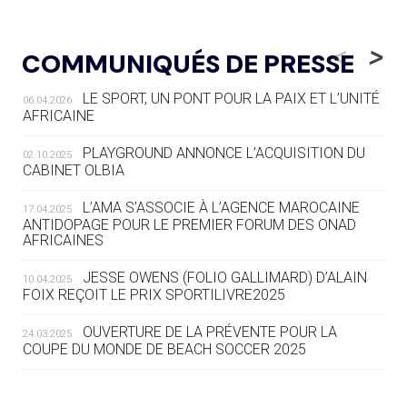
05.08
— LUGE
LE RÊVE DE VOIR LA LUGE ALPINE
<
>
COMMUNIQUÉS DE PRESSE
AUX JO « N'EST PAS FINI »
LE SPORT, UN PONT POUR LA PAIX ET L’UNITÉ
06.04.2026
05.08
— TIR À L'ARC
AFRICAINE
DES MONDIAUX À BRISBANE SUR LA
ROUTE DES JO 2032
PLAYGROUND ANNONCE L’ACQUISITION DU
02.10.2025
CABINET OLBIA
05.08
— ALPES FRANÇAISES 2030
LE VILLAGE OLYMPIQUE DES ARAVIS
L’AMA S’ASSOCIE À L’AGENCE MAROCAINE
17.04.2025
SE DESSINE
ANTIDOPAGE POUR LE PREMIER FORUM DES ONAD
AFRICAINES
04.08
— FOCUS DU JOUR
JESSE OWENS (FOLIO GALLIMARD) D’ALAIN
10.04.2025
LE COJOP A TROUVÉ SON VILLAGE
FOIX REÇOIT LE PRIX SPORTILIVRE2025
OLYMPIQUE LYONNAIS
OUVERTURE DE LA PRÉVENTE POUR LA
24.03.2025
COUPE DU MONDE DE BEACH SOCCER 2025
04.08
— ALLEMAGNE
« L'ALLEMAGNE PEUT DÉMONTRER
COMMENT ORGANISER DES JO
RESPONSABLES »
L’AMA FÉLICITE RICHARD POUND ET VALÉRIE
24.03.2025