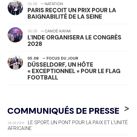
06.08
— NATATION
PARIS REÇOIT UN PRIX POUR LA
BAIGNABILITÉ DE LA SEINE
06.08
— CANOË-KAYAK
L'INDE ORGANISERA LE CONGRÈS
2028
05.08
— FOCUS DU JOUR
DÜSSELDORF, UN HÔTE
« EXCEPTIONNEL » POUR LE FLAG
FOOTBALL
05.08
— LUGE
LE RÊVE DE VOIR LA LUGE ALPINE
<
>
COMMUNIQUÉS DE PRESSE
AUX JO « N'EST PAS FINI »
LE SPORT, UN PONT POUR LA PAIX ET L’UNITÉ
06.04.2026
05.08
— TIR À L'ARC
AFRICAINE
DES MONDIAUX À BRISBANE SUR LA