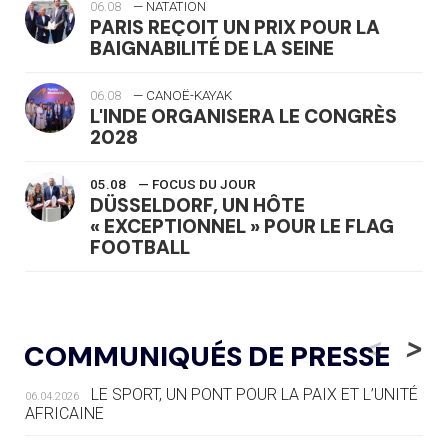
06.08
— NATATION
PARIS REÇOIT UN PRIX POUR LA
BAIGNABILITÉ DE LA SEINE
06.08
— CANOË-KAYAK
L'INDE ORGANISERA LE CONGRÈS
2028
05.08
— FOCUS DU JOUR
DÜSSELDORF, UN HÔTE
« EXCEPTIONNEL » POUR LE FLAG
FOOTBALL
05.08
— LUGE
LE RÊVE DE VOIR LA LUGE ALPINE
<
>
COMMUNIQUÉS DE PRESSE
AUX JO « N'EST PAS FINI »
LE SPORT, UN PONT POUR LA PAIX ET L’UNITÉ
06.04.2026
05.08
— TIR À L'ARC
AFRICAINE
DES MONDIAUX À BRISBANE SUR LA
ROUTE DES JO 2032