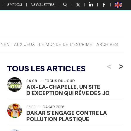
|
EMPLOIS
|
NEWSLETTER
|
|
|
|
|
NNENT AUX JEUX
LE MONDE DE L’ESCRIME
ARCHIVES
<
>
TOUS LES ARTICLES
06.08
— FOCUS DU JOUR
AIX-LA-CHAPELLE, UN SITE
D'EXCEPTION QUI RÊVE DES JO
06.08
— DAKAR 2026
DAKAR S'ENGAGE CONTRE LA
POLLUTION PLASTIQUE