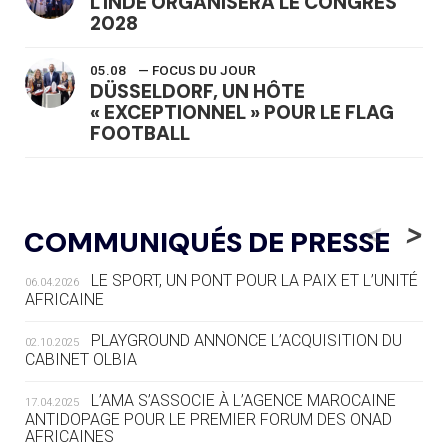
L'INDE ORGANISERA LE CONGRÈS
2028
05.08
— FOCUS DU JOUR
DÜSSELDORF, UN HÔTE
« EXCEPTIONNEL » POUR LE FLAG
FOOTBALL
05.08
— LUGE
LE RÊVE DE VOIR LA LUGE ALPINE
<
>
COMMUNIQUÉS DE PRESSE
AUX JO « N'EST PAS FINI »
LE SPORT, UN PONT POUR LA PAIX ET L’UNITÉ
06.04.2026
05.08
— TIR À L'ARC
AFRICAINE
DES MONDIAUX À BRISBANE SUR LA
ROUTE DES JO 2032
PLAYGROUND ANNONCE L’ACQUISITION DU
02.10.2025
CABINET OLBIA
05.08
— ALPES FRANÇAISES 2030
LE VILLAGE OLYMPIQUE DES ARAVIS
L’AMA S’ASSOCIE À L’AGENCE MAROCAINE
17.04.2025
SE DESSINE
ANTIDOPAGE POUR LE PREMIER FORUM DES ONAD
AFRICAINES