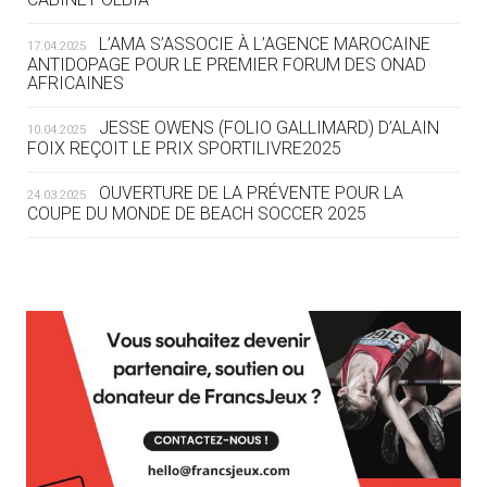
04.08
— DAKAR 2026
L’AMA S’ASSOCIE À L’AGENCE MAROCAINE
17.04.2025
DES FRESQUES CÉLÈBRENT LES JOJ
ANTIDOPAGE POUR LE PREMIER FORUM DES ONAD
AFRICAINES
03.08
—
JESSE OWENS (FOLIO GALLIMARD) D’ALAIN
10.04.2025
« PARIS 2024 M'A INSPIRÉ POUR
FOIX REÇOIT LE PRIX SPORTILIVRE2025
CRÉER UN PERSONNAGE »
OUVERTURE DE LA PRÉVENTE POUR LA
24.03.2025
COUPE DU MONDE DE BEACH SOCCER 2025
03.08
— CROATIE
JOSIP VARVODIC ÉLU PRÉSIDENT
DU CNO
L’AMA FÉLICITE RICHARD POUND ET VALÉRIE
24.03.2025
FOURNEYRON, RÉCOMPENSÉS DE L’ORDRE OLYMPIQUE
03.08
— DAKAR 2026
L’AMA RECHERCHE DES HÔTES POUR LES
13.03.2025
ON CONNAÎT LA PREMIÈRE
RÉUNIONS DU CONSEIL DE FONDATION ET DU COMITÉ
PORTEUSE DE LA FLAMME
EXÉCUTIF
APPEL À CANDIDATURES DE L’AMA POUR LES
03.08
— TIR
12.03.2025
L'ISSF ACCUEILLE UN SPONSOR
SIÈGES DE PRÉSIDENTS DE SES COMITÉS
PERMANENTS
PLATINE