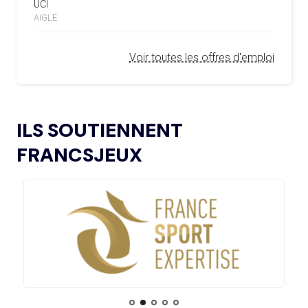
LE CIO REND HOMMAGE À FRANCO
UCI
L’AMA LANCE UNE DEMANDE DE
BARESI
04.02.2025
AIGLE
PROPOSITIONS POUR L’ORGANISATION DE
SYMPOSIUMS RÉGIONAUX EN 2026
30.07
— FOCUS DU JOUR
Voir toutes les offres d'emploi
L'HÉRITAGE DE PARIS 2024 EN TOILE
DE FOND DES CHAMPIONNATS
L’AMA ANNONCE LES CANDIDATS ÉLUS AU
18.12.2024
D'EUROPE DE NATATION
GROUPE 2 DU CONSEIL DES SPORTIFS
L’AMA FAIT LE POINT SUR LES AVANCÉES DE
21.11.2024
ILS SOUTIENNENT
30.07
— OCA
SON GROUPE DE TRAVAIL SUR LE DOPAGE NON
QUATRE PLACES À POURVOIR À LA
INTENTIONNEL
FRANCSJEUX
COMMISSION DES ATHLÈTES
L’AMA ANNONCE LES CANDIDATS À
13.11.2024
L’ÉLECTION DU CONSEIL DES SPORTIFS
30.07
— ACNO
LES PIN’S ONT TOUJOURS LA COTE !
LE COMITÉ DE RÉVISION DE LA CONFORMITÉ
05.11.2024
DE L’AMA SE RÉUNIT POUR LA DERNIÈRE FOIS DE
L’ANNÉE
30.07
— LOS ANGELES 2028
PLUS DE 12 MILLIONS
L’AMA PUBLIE UN NOUVEAU COURS EN LIGNE
04.11.2024
D'INSCRIPTIONS SUR LA
ET DES RESSOURCES TÉLÉCHARGEABLES CIBLANT LES
BILLETTERIE
JEUNES SPORTIFS