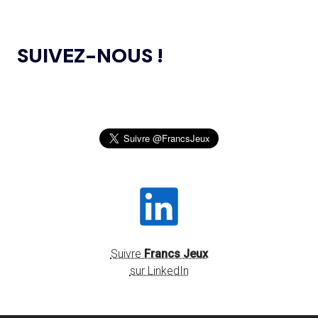
29.07
— RUSSIE
L’AMA ANNONCE DES PROJETS DE
LA DÉCISION DU CIO CONTESTÉE
24.10.2024
RECHERCHE SUBVENTIONNÉS DANS LE CADRE DU
DEVANT LE TAS
SUIVEZ-NOUS !
PREMIER CYCLE DU PROGRAMME DE SUBVENTIONS DE
RECHERCHE SCIENTIFIQUE 2024
29.07
— FOCUS DU JOUR
MONTRÉAL EN FÊTE POUR LES 50
JEUX OLYMPIQUES DE PARIS 2024 : LE
04.10.2024
ANS DES JO 1976
CONSEIL D’ADMINISTRATION DU CNOSF SALUE UN
BILAN EXCEPTIONNEL
29.07
— DAKAR 2026
L’AMA PUBLIE LA LISTE DES INTERDICTIONS
26.09.2024
NOUVEAU SPONSOR POUR LES JOJ
2025
SENTEZ-VOUS SPORT 2024 : LE CNOSF FÊTE
29.07
— LUTTE
26.09.2024
L'UWW OUVRE UN BUREAU À
LA RENTRÉE SPORTIVE !
LAUSANNE
OLBIA CONSEIL CRÉE OLBIA EXPÉRIENCES,
20.09.2024
UNE STRUCTURE DÉDIÉE À L’ORGANISATION
Suivre
Francs Jeux
D’ÉVÉNEMENTS ET DE RENDEZ-VOUS
29.07
— GYMNASTIQUE
INSTITUTIONNELS DANS LE SECTEUR DU SPORT
sur LinkedIn
WORLD GYMNASTICS CHERCHE UN
NOUVEAU SECRÉTAIRE GÉNÉRAL
L’AMA PUBLIE LE RAPPORT DE SON ÉQUIPE
20.09.2024