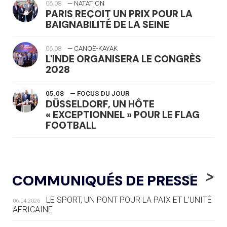
06.08
— NATATION
PARIS REÇOIT UN PRIX POUR LA
BAIGNABILITÉ DE LA SEINE
06.08
— CANOË-KAYAK
L'INDE ORGANISERA LE CONGRÈS
2028
05.08
— FOCUS DU JOUR
DÜSSELDORF, UN HÔTE
« EXCEPTIONNEL » POUR LE FLAG
FOOTBALL
05.08
— LUGE
LE RÊVE DE VOIR LA LUGE ALPINE
<
>
COMMUNIQUÉS DE PRESSE
AUX JO « N'EST PAS FINI »
LE SPORT, UN PONT POUR LA PAIX ET L’UNITÉ
06.04.2026
05.08
— TIR À L'ARC
AFRICAINE
DES MONDIAUX À BRISBANE SUR LA
ROUTE DES JO 2032