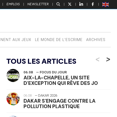
|
EMPLOIS
|
NEWSLETTER
|
|
|
|
|
NNENT AUX JEUX
LE MONDE DE L’ESCRIME
ARCHIVES
<
>
TOUS LES ARTICLES
06.08
— FOCUS DU JOUR
AIX-LA-CHAPELLE, UN SITE
D'EXCEPTION QUI RÊVE DES JO
06.08
— DAKAR 2026
DAKAR S'ENGAGE CONTRE LA
POLLUTION PLASTIQUE