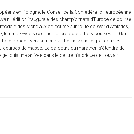
opéens en Pologne, le Conseil de la Confédération européenne
Louvain l’édition inaugurale des championnats d’Europe de course
 du modèle des Mondiaux de course sur route de World Athletics,
ie, le rendez-vous continental proposera trois courses :
10
km
,
itre européen sera attribué à titre individuel et par équipes.
les courses de masse.
Le
parcours
du
marathon
s’étendra
de
elge, puis une arrivée dans le centre
historique
de
Louvain
.