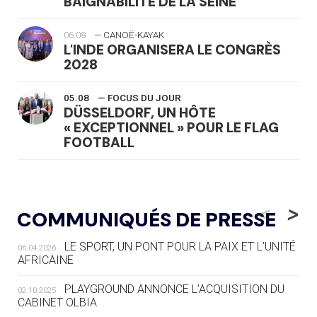
BAIGNABILITÉ DE LA SEINE
06.08
— CANOË-KAYAK
L'INDE ORGANISERA LE CONGRÈS
2028
05.08
— FOCUS DU JOUR
DÜSSELDORF, UN HÔTE
« EXCEPTIONNEL » POUR LE FLAG
FOOTBALL
05.08
— LUGE
LE RÊVE DE VOIR LA LUGE ALPINE
<
>
COMMUNIQUÉS DE PRESSE
AUX JO « N'EST PAS FINI »
LE SPORT, UN PONT POUR LA PAIX ET L’UNITÉ
06.04.2026
05.08
— TIR À L'ARC
AFRICAINE
DES MONDIAUX À BRISBANE SUR LA
ROUTE DES JO 2032
PLAYGROUND ANNONCE L’ACQUISITION DU
02.10.2025
CABINET OLBIA
05.08
— ALPES FRANÇAISES 2030