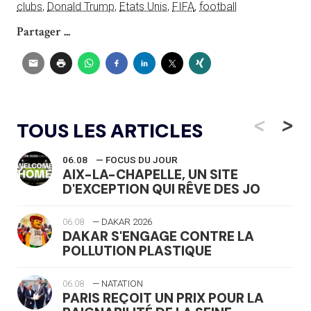
clubs
,
Donald Trump
,
Etats Unis
,
FIFA
,
football
Partager ...
<
>
TOUS LES ARTICLES
06.08
— FOCUS DU JOUR
AIX-LA-CHAPELLE, UN SITE
D'EXCEPTION QUI RÊVE DES JO
06.08
— DAKAR 2026
DAKAR S'ENGAGE CONTRE LA
POLLUTION PLASTIQUE
06.08
— NATATION
PARIS REÇOIT UN PRIX POUR LA