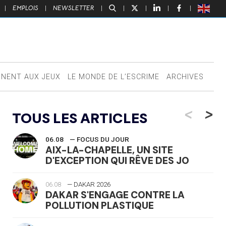
|
EMPLOIS
|
NEWSLETTER
|
|
|
|
|
NNENT AUX JEUX
LE MONDE DE L’ESCRIME
ARCHIVES
<
>
TOUS LES ARTICLES
06.08
— FOCUS DU JOUR
AIX-LA-CHAPELLE, UN SITE
D'EXCEPTION QUI RÊVE DES JO
06.08
— DAKAR 2026
DAKAR S'ENGAGE CONTRE LA
POLLUTION PLASTIQUE