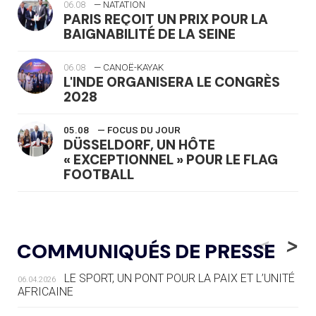
06.08
— NATATION
PARIS REÇOIT UN PRIX POUR LA
BAIGNABILITÉ DE LA SEINE
06.08
— CANOË-KAYAK
L'INDE ORGANISERA LE CONGRÈS
2028
05.08
— FOCUS DU JOUR
DÜSSELDORF, UN HÔTE
« EXCEPTIONNEL » POUR LE FLAG
FOOTBALL
05.08
— LUGE
LE RÊVE DE VOIR LA LUGE ALPINE
<
>
COMMUNIQUÉS DE PRESSE
AUX JO « N'EST PAS FINI »
LE SPORT, UN PONT POUR LA PAIX ET L’UNITÉ
06.04.2026
05.08
— TIR À L'ARC
AFRICAINE
DES MONDIAUX À BRISBANE SUR LA
ROUTE DES JO 2032