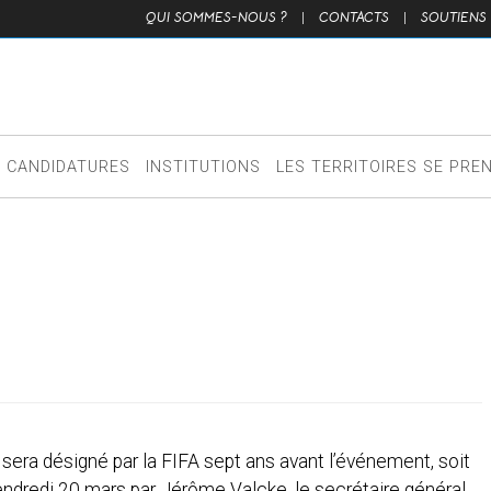
QUI SOMMES-NOUS ?
|
CONTACTS
|
SOUTIENS
CANDIDATURES
INSTITUTIONS
LES TERRITOIRES SE PRE
era désigné par la FIFA sept ans avant l’événement, soit
endredi 20 mars par Jérôme Valcke, le secrétaire général