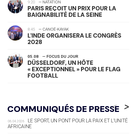
9:20
— NATATION
PARIS REÇOIT UN PRIX POUR LA
BAIGNABILITÉ DE LA SEINE
8:45
— CANOË-KAYAK
L'INDE ORGANISERA LE CONGRÈS
2028
05.08
— FOCUS DU JOUR
DÜSSELDORF, UN HÔTE
« EXCEPTIONNEL » POUR LE FLAG
FOOTBALL
05.08
— LUGE
LE RÊVE DE VOIR LA LUGE ALPINE
<
>
COMMUNIQUÉS DE PRESSE
AUX JO « N'EST PAS FINI »
LE SPORT, UN PONT POUR LA PAIX ET L’UNITÉ
06.04.2026
05.08
— TIR À L'ARC
AFRICAINE
DES MONDIAUX À BRISBANE SUR LA
ROUTE DES JO 2032