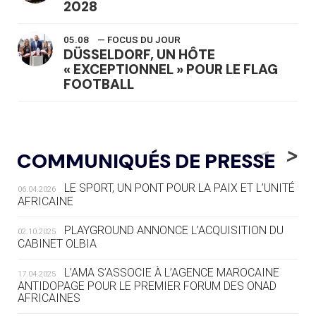
2028
05.08
— FOCUS DU JOUR
DÜSSELDORF, UN HÔTE
« EXCEPTIONNEL » POUR LE FLAG
FOOTBALL
05.08
— LUGE
LE RÊVE DE VOIR LA LUGE ALPINE
<
>
COMMUNIQUÉS DE PRESSE
AUX JO « N'EST PAS FINI »
LE SPORT, UN PONT POUR LA PAIX ET L’UNITÉ
06.04.2026
05.08
— TIR À L'ARC
AFRICAINE
DES MONDIAUX À BRISBANE SUR LA
ROUTE DES JO 2032
PLAYGROUND ANNONCE L’ACQUISITION DU
02.10.2025
CABINET OLBIA
05.08
— ALPES FRANÇAISES 2030
LE VILLAGE OLYMPIQUE DES ARAVIS
L’AMA S’ASSOCIE À L’AGENCE MAROCAINE
17.04.2025
SE DESSINE
ANTIDOPAGE POUR LE PREMIER FORUM DES ONAD
AFRICAINES