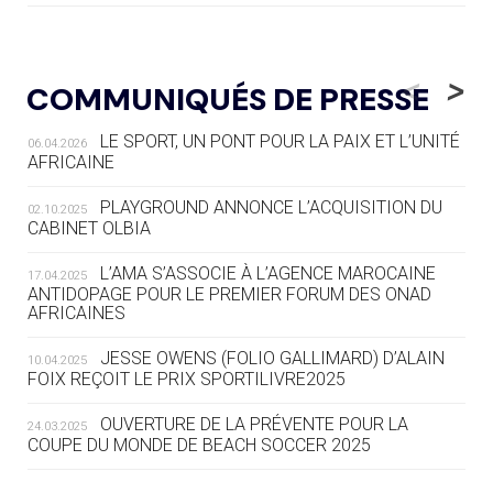
05.08
— LUGE
LE RÊVE DE VOIR LA LUGE ALPINE
<
>
COMMUNIQUÉS DE PRESSE
AUX JO « N'EST PAS FINI »
LE SPORT, UN PONT POUR LA PAIX ET L’UNITÉ
06.04.2026
05.08
— TIR À L'ARC
AFRICAINE
DES MONDIAUX À BRISBANE SUR LA
ROUTE DES JO 2032
PLAYGROUND ANNONCE L’ACQUISITION DU
02.10.2025
CABINET OLBIA
05.08
— ALPES FRANÇAISES 2030
LE VILLAGE OLYMPIQUE DES ARAVIS
L’AMA S’ASSOCIE À L’AGENCE MAROCAINE
17.04.2025
SE DESSINE
ANTIDOPAGE POUR LE PREMIER FORUM DES ONAD
AFRICAINES
04.08
— FOCUS DU JOUR
JESSE OWENS (FOLIO GALLIMARD) D’ALAIN
10.04.2025
LE COJOP A TROUVÉ SON VILLAGE
FOIX REÇOIT LE PRIX SPORTILIVRE2025
OLYMPIQUE LYONNAIS
OUVERTURE DE LA PRÉVENTE POUR LA
24.03.2025
COUPE DU MONDE DE BEACH SOCCER 2025
04.08
— ALLEMAGNE
« L'ALLEMAGNE PEUT DÉMONTRER
COMMENT ORGANISER DES JO