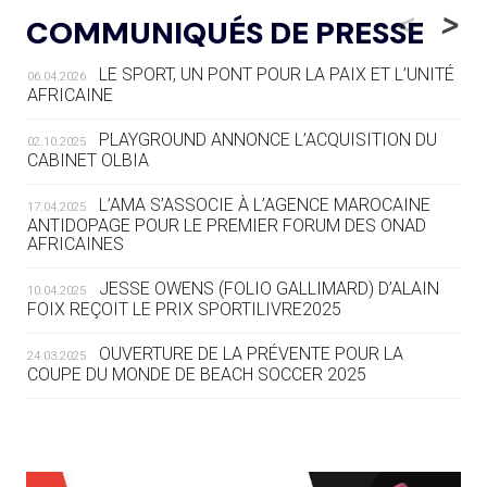
LE RÊVE DE VOIR LA LUGE ALPINE
<
>
COMMUNIQUÉS DE PRESSE
AUX JO « N'EST PAS FINI »
LE SPORT, UN PONT POUR LA PAIX ET L’UNITÉ
06.04.2026
05.08
— TIR À L'ARC
AFRICAINE
DES MONDIAUX À BRISBANE SUR LA
ROUTE DES JO 2032
PLAYGROUND ANNONCE L’ACQUISITION DU
02.10.2025
CABINET OLBIA
05.08
— ALPES FRANÇAISES 2030
LE VILLAGE OLYMPIQUE DES ARAVIS
L’AMA S’ASSOCIE À L’AGENCE MAROCAINE
17.04.2025
SE DESSINE
ANTIDOPAGE POUR LE PREMIER FORUM DES ONAD
AFRICAINES
04.08
— FOCUS DU JOUR
JESSE OWENS (FOLIO GALLIMARD) D’ALAIN
10.04.2025
LE COJOP A TROUVÉ SON VILLAGE
FOIX REÇOIT LE PRIX SPORTILIVRE2025
OLYMPIQUE LYONNAIS
OUVERTURE DE LA PRÉVENTE POUR LA
24.03.2025
COUPE DU MONDE DE BEACH SOCCER 2025
04.08
— ALLEMAGNE
« L'ALLEMAGNE PEUT DÉMONTRER
COMMENT ORGANISER DES JO
RESPONSABLES »
L’AMA FÉLICITE RICHARD POUND ET VALÉRIE
24.03.2025
FOURNEYRON, RÉCOMPENSÉS DE L’ORDRE OLYMPIQUE