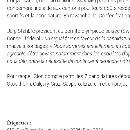
d’organisation, dont 40 millions (34,4 M€) pour des projets
concernera une aide aux cantons pour leurs coûts respe
sportifs et la candidature. En revanche, la Confédératio
Jürg Stahl, le président du comité olympique suisse (Swi
Conseil fédéral «
un signal fort en faveur de la candidatur
mauvais sondages. «
Nous sommes actuellement au coeur d
agréable d’être devant, notamment dans les enquêtes d’o
nous démontre la nécessité de continuer à défendre notre
Pour rappel, Sion compte parmi les 7 candidatures dépo
Stockholm, Calgary, Graz, Sapporo, Erzurum et un projet i
Étiquettes :