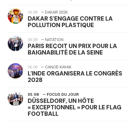
06.08
— DAKAR 2026
DAKAR S'ENGAGE CONTRE LA
POLLUTION PLASTIQUE
06.08
— NATATION
PARIS REÇOIT UN PRIX POUR LA
BAIGNABILITÉ DE LA SEINE
06.08
— CANOË-KAYAK
L'INDE ORGANISERA LE CONGRÈS
2028
05.08
— FOCUS DU JOUR
DÜSSELDORF, UN HÔTE
« EXCEPTIONNEL » POUR LE FLAG
FOOTBALL
05.08
— LUGE