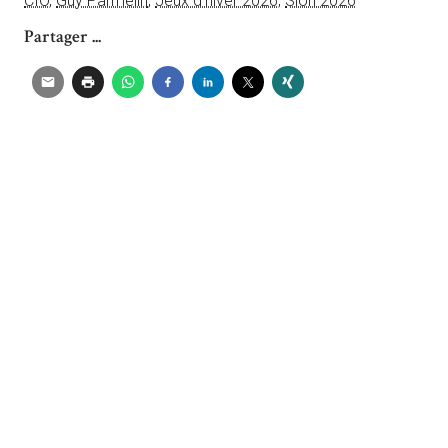
CIO
,
Guy Parmelin
,
Jeux d'hiver 2026
,
Sion 2026
Partager ...