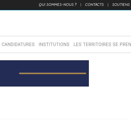
QUI SOMMES-NOUS ?
|
CONTACTS
|
SOUTIENS
CANDIDATURES
INSTITUTIONS
LES TERRITOIRES SE PRE