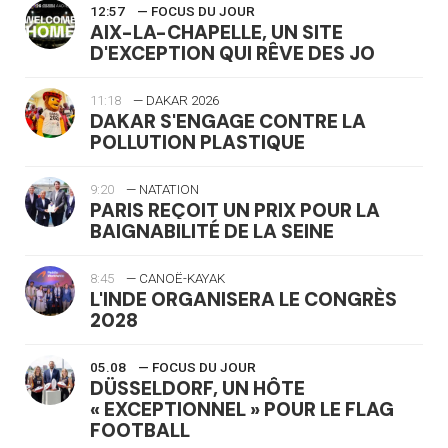
12:57
— FOCUS DU JOUR
AIX-LA-CHAPELLE, UN SITE
D'EXCEPTION QUI RÊVE DES JO
11:18
— DAKAR 2026
DAKAR S'ENGAGE CONTRE LA
POLLUTION PLASTIQUE
9:20
— NATATION
PARIS REÇOIT UN PRIX POUR LA
BAIGNABILITÉ DE LA SEINE
8:45
— CANOË-KAYAK
L'INDE ORGANISERA LE CONGRÈS
2028
05.08
— FOCUS DU JOUR
DÜSSELDORF, UN HÔTE
« EXCEPTIONNEL » POUR LE FLAG
FOOTBALL