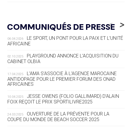
05.08
— LUGE
LE RÊVE DE VOIR LA LUGE ALPINE
<
>
COMMUNIQUÉS DE PRESSE
AUX JO « N'EST PAS FINI »
LE SPORT, UN PONT POUR LA PAIX ET L’UNITÉ
06.04.2026
05.08
— TIR À L'ARC
AFRICAINE
DES MONDIAUX À BRISBANE SUR LA
ROUTE DES JO 2032
PLAYGROUND ANNONCE L’ACQUISITION DU
02.10.2025
CABINET OLBIA
05.08
— ALPES FRANÇAISES 2030
LE VILLAGE OLYMPIQUE DES ARAVIS
L’AMA S’ASSOCIE À L’AGENCE MAROCAINE
17.04.2025
SE DESSINE
ANTIDOPAGE POUR LE PREMIER FORUM DES ONAD
AFRICAINES
04.08
— FOCUS DU JOUR
JESSE OWENS (FOLIO GALLIMARD) D’ALAIN
10.04.2025
LE COJOP A TROUVÉ SON VILLAGE
FOIX REÇOIT LE PRIX SPORTILIVRE2025
OLYMPIQUE LYONNAIS
OUVERTURE DE LA PRÉVENTE POUR LA
24.03.2025
COUPE DU MONDE DE BEACH SOCCER 2025
04.08
— ALLEMAGNE
« L'ALLEMAGNE PEUT DÉMONTRER
COMMENT ORGANISER DES JO