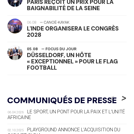
PARIS REÇOIT UN PRIX POUR LA
BAIGNABILITÉ DE LA SEINE
06.08
— CANOË-KAYAK
L'INDE ORGANISERA LE CONGRÈS
2028
05.08
— FOCUS DU JOUR
DÜSSELDORF, UN HÔTE
« EXCEPTIONNEL » POUR LE FLAG
FOOTBALL
05.08
— LUGE
LE RÊVE DE VOIR LA LUGE ALPINE
<
>
COMMUNIQUÉS DE PRESSE
AUX JO « N'EST PAS FINI »
LE SPORT, UN PONT POUR LA PAIX ET L’UNITÉ
06.04.2026
05.08
— TIR À L'ARC
AFRICAINE
DES MONDIAUX À BRISBANE SUR LA
ROUTE DES JO 2032
PLAYGROUND ANNONCE L’ACQUISITION DU
02.10.2025