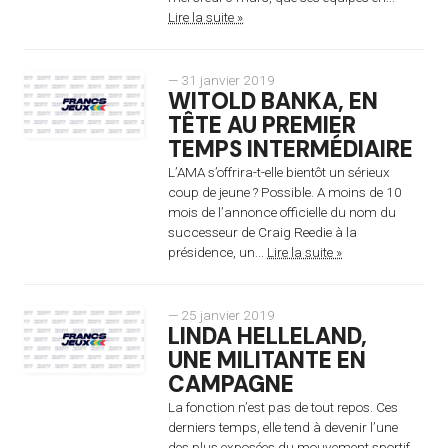
Lire la suite »
— 31 janvier 2019
WITOLD BANKA, EN
TÊTE AU PREMIER
TEMPS INTERMÉDIAIRE
L’AMA s’offrira-t-elle bientôt un sérieux
coup de jeune ? Possible. A moins de 10
mois de l’annonce officielle du nom du
successeur de Craig Reedie à la
présidence, un...
Lire la suite »
— 25 janvier 2019
LINDA HELLELAND,
UNE MILITANTE EN
CAMPAGNE
La fonction n’est pas de tout repos. Ces
derniers temps, elle tend à devenir l’une
des plus exposées du mouvement sportif