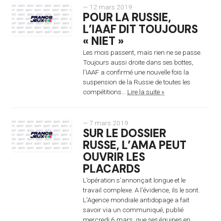
— 12 mars 2019
POUR LA RUSSIE,
L’IAAF DIT TOUJOURS
« NIET »
Les mois passent, mais rien ne se passe.
Toujours aussi droite dans ses bottes,
l’IAAF a confirmé une nouvelle fois la
suspension de la Russie de toutes les
compétitions...
Lire la suite »
— 7 mars 2019
SUR LE DOSSIER
RUSSE, L’AMA PEUT
OUVRIR LES
PLACARDS
L’opération s’annonçait longue et le
travail complexe. A l’évidence, ils le sont.
L’Agence mondiale antidopage a fait
savoir via un communiqué, publié
mercredi 6 mars, que ses équipes en...