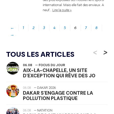
international. Mais elle fait des envieux. A
neuf...
Lire la suite »
←
1
2
3
4
5
6
7
8
→
<
>
TOUS LES ARTICLES
06.08
— FOCUS DU JOUR
AIX-LA-CHAPELLE, UN SITE
D'EXCEPTION QUI RÊVE DES JO
06.08
— DAKAR 2026
DAKAR S'ENGAGE CONTRE LA
POLLUTION PLASTIQUE
06.08
— NATATION