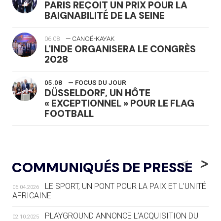
PARIS REÇOIT UN PRIX POUR LA
BAIGNABILITÉ DE LA SEINE
06.08
— CANOË-KAYAK
L'INDE ORGANISERA LE CONGRÈS
2028
05.08
— FOCUS DU JOUR
DÜSSELDORF, UN HÔTE
« EXCEPTIONNEL » POUR LE FLAG
FOOTBALL
05.08
— LUGE
LE RÊVE DE VOIR LA LUGE ALPINE
<
>
COMMUNIQUÉS DE PRESSE
AUX JO « N'EST PAS FINI »
LE SPORT, UN PONT POUR LA PAIX ET L’UNITÉ
06.04.2026
05.08
— TIR À L'ARC
AFRICAINE
DES MONDIAUX À BRISBANE SUR LA
ROUTE DES JO 2032
PLAYGROUND ANNONCE L’ACQUISITION DU
02.10.2025