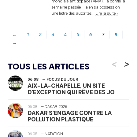
mondiale antidopage (AMA), l’a confié la
semaine passée: il a en sa possession
une lettre des autorités...
Lire la suite »
←
1
2
3
4
5
6
7
8
→
<
>
TOUS LES ARTICLES
06.08
— FOCUS DU JOUR
AIX-LA-CHAPELLE, UN SITE
D'EXCEPTION QUI RÊVE DES JO
06.08
— DAKAR 2026
DAKAR S'ENGAGE CONTRE LA
POLLUTION PLASTIQUE
06.08
— NATATION