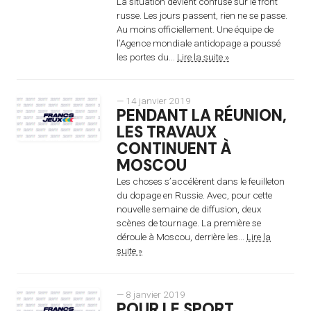
La situation devient confuse sur le front
russe. Les jours passent, rien ne se passe.
Au moins officiellement. Une équipe de
l’Agence mondiale antidopage a poussé
les portes du...
Lire la suite »
— 14 janvier 2019
PENDANT LA RÉUNION,
LES TRAVAUX
CONTINUENT À
MOSCOU
Les choses s’accélèrent dans le feuilleton
du dopage en Russie. Avec, pour cette
nouvelle semaine de diffusion, deux
scènes de tournage. La première se
déroule à Moscou, derrière les...
Lire la
suite »
— 8 janvier 2019
POUR LE SPORT